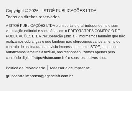
Copyright © 2026 - ISTOÉ PUBLICAÇÕES LTDA
Todos os direitos reservados.
A ISTOÉ PUBLICAÇÕES LTDA é um portal digital independente e sem
vinculação editorial e societária com a EDITORA TRES COMÉRCIO DE
PUBLICACÕES LTDA (recuperação judicial). Informamos também que não
realizamos cobranças e que também não oferecemos cancelamento do
contrato de assinatura da revista impressa de nome ISTOÉ, tampouco
autorizamos terceiros a fazê-lo, nos responsabilizamos apenas pelo
https://istoe.com.br
conteúdo digital “
” e seus respectivos sites.
|
Política de Privacidade
Assessoria de Imprensa:
grupoentre.imprensa@agenciafr.com.br