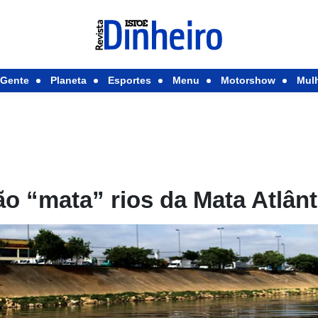
Gente
Planeta
Esportes
Menu
Motorshow
Mul
o “mata” rios da Mata Atlânt