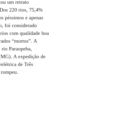
cou um retrato
 Dos 220 rios, 75,4%
os péssimos e apenas
o, foi considerado
rios com qualidade boa
erados “mortos”. A
 rio Paraopeba,
 (MG). A expedição de
elétrica de Três
e rompeu.