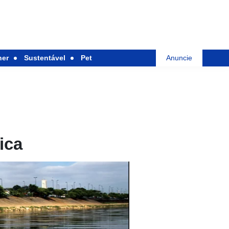
her
Sustentável
Pet
Anuncie
ica