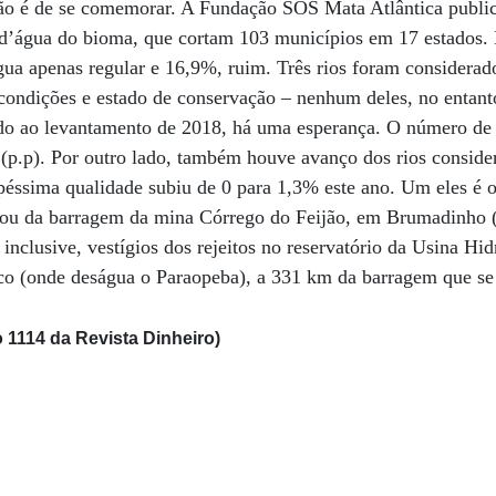
 não é de se comemorar. A Fundação SOS Mata Atlântica publi
s d’água do bioma, que cortam 103 municípios em 17 estados.
gua apenas regular e 16,9%, ruim. Três rios foram considerad
condições e estado de conservação – nenhum deles, no entant
o ao levantamento de 2018, há uma esperança. O número de 
 (p.p). Por outro lado, também houve avanço dos rios consid
éssima qualidade subiu de 0 para 1,3% este ano. Um eles é o
rrou da barragem da mina Córrego do Feijão, em Brumadinho
clusive, vestígios dos rejeitos no reservatório da Usina Hidr
sco (onde deságua o Paraopeba), a 331 km da barragem que s
 1114 da Revista Dinheiro)