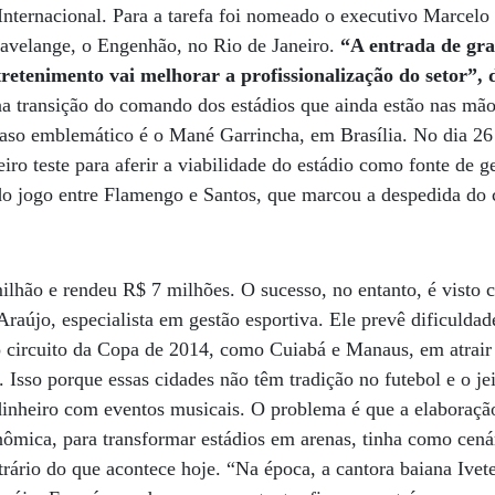
Internacional. Para a tarefa foi nomeado o executivo Marcel
avelange, o Engenhão, no Rio de Janeiro.
“A entrada de gra
tretenimento vai melhorar a profissionalização do setor”, 
na transição do comando dos estádios que ainda estão nas mão
caso emblemático é o Mané Garrincha, em Brasília. No dia 2
eiro teste para aferir a viabilidade do estádio como fonte de 
o do jogo entre Flamengo e Santos, que marcou a despedida d
lhão e rendeu R$ 7 milhões. O sucesso, no entanto, é visto 
raújo, especialista em gestão esportiva. Ele prevê dificulda
o circuito da Copa de 2014, como Cuiabá e Manaus, em atrair
 Isso porque essas cidades não têm tradição no futebol e o jei
 dinheiro com eventos musicais. O problema é que a elaboraçã
onômica, para transformar estádios em arenas, tinha como ce
rário do que acontece hoje. “Na época, a cantora baiana Ivet