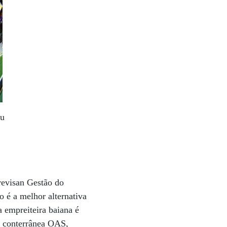
iu
revisan Gestão do
o é a melhor alternativa
a empreiteira baiana é
 a conterrânea OAS,