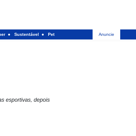
her
Sustentável
Pet
Anuncie
s esportivas, depois