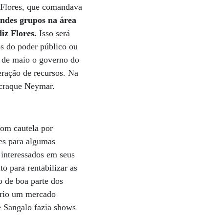
o Flores, que comandava
ndes grupos na área
diz Flores.
Isso será
s do poder público ou
6 de maio o governo do
geração de recursos. Na
o craque Neymar.
com cautela por
des para algumas
 interessados em seus
to para rentabilizar as
o de boa parte dos
nário um mercado
e Sangalo fazia shows