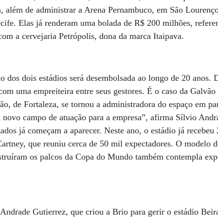
, além de administrar a Arena Pernambuco, em São Lourenço
cife. Elas já renderam uma bolada de R$ 200 milhões, referen
com a cervejaria Petrópolis, dona da marca Itaipava.
mo dos dois estádios será desembolsada ao longo de 20 anos. 
com uma empreiteira entre seus gestores. É o caso da Galvão
lão, de Fortaleza, se tornou a administradora do espaço em pa
m novo campo de atuação para a empresa”, afirma Sílvio Andr
tados já começam a aparecer. Neste ano, o estádio já recebeu 
rtney, que reuniu cerca de 50 mil expectadores. O modelo d
nstruíram os palcos da Copa do Mundo também contempla exp
Andrade Gutierrez, que criou a Brio para gerir o estádio Beir