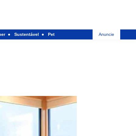
her
Sustentável
Pet
Anuncie