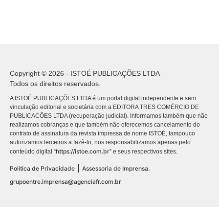
Copyright © 2026 - ISTOÉ PUBLICAÇÕES LTDA
Todos os direitos reservados.
A ISTOÉ PUBLICAÇÕES LTDA é um portal digital independente e sem
vinculação editorial e societária com a EDITORA TRES COMÉRCIO DE
PUBLICACÕES LTDA (recuperação judicial). Informamos também que não
realizamos cobranças e que também não oferecemos cancelamento do
contrato de assinatura da revista impressa de nome ISTOÉ, tampouco
autorizamos terceiros a fazê-lo, nos responsabilizamos apenas pelo
https://istoe.com.br
conteúdo digital “
” e seus respectivos sites.
|
Política de Privacidade
Assessoria de Imprensa:
grupoentre.imprensa@agenciafr.com.br