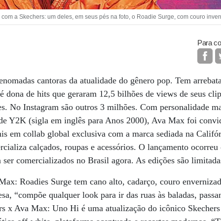
com a Skechers: um deles, em seus pés na foto, o Roadie Surge, com couro invern
Para co
nomadas cantoras da atualidade do gênero pop. Tem arrebata
é dona de hits que geraram 12,5 bilhões de views de seus cl
s. No Instagram são outros 3 milhões. Com personalidade mar
 de Y2K (sigla em inglês para Anos 2000), Ava Max foi convi
nis em collab global exclusiva com a marca sediada na Calif
rcializa calçados, roupas e acessórios. O lançamento ocorre
ser comercializados no Brasil agora. As edições são limitada
ax: Roadies Surge tem cano alto, cadarço, couro envernizado
sa, “compõe qualquer look para ir das ruas às baladas, passan
rs x Ava Max: Uno Hi é uma atualização do icônico Skechers