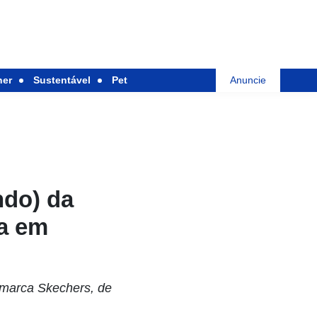
her
Sustentável
Pet
Anuncie
ndo) da
ha em
 marca Skechers, de