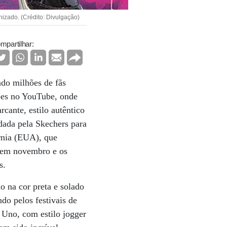
izado. (Crédito: Divulgação)
mpartilhar:
do milhões de fãs
ipes no YouTube, onde
cante, estilo autêntico
dada pela Skechers para
órnia (EUA), que
u em novembro e os
s.
 na cor preta e solado
do pelos festivais de
 Uno, com estilo jogger