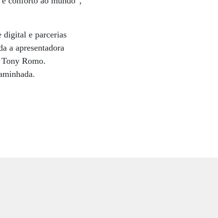
 e conforto ao mundo”,
digital e parcerias
da a apresentadora
o, Tony Romo.
caminhada.