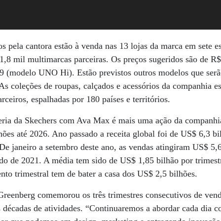
dos pela cantora estão à venda nas 13 lojas da marca em sete 
s 1,8 mil multimarcas parceiras. Os preços sugeridos são de 
9 (modelo UNO Hi). Estão previstos outros modelos que serã
As coleções de roupas, calçados e acessórios da companhia e
arceiros, espalhadas por 180 países e territórios.
ria da Skechers com Ava Max é mais uma ação da companhia 
ões até 2026. Ano passado a receita global foi de US$ 6,3 b
De janeiro a setembro deste ano, as vendas atingiram US$ 5,
o de 2021. A média tem sido de US$ 1,85 bilhão por trimestr
nto trimestral tem de bater a casa dos US$ 2,5 bilhões.
reenberg comemorou os três trimestres consecutivos de vend
s décadas de atividades. “Continuaremos a abordar cada dia