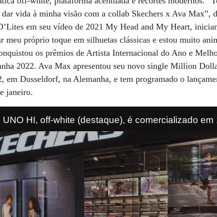
ca off-white, plataforma acentuada e recortes modernos. “T
 dar vida à minha visão com a collab Skechers x Ava Max”, d
D’Lites em seu vídeo de 2021 My Head and My Heart, inician
r meu próprio toque em silhuetas clássicas e estou muito ani
conquistou os prêmios de Artista Internacional do Ano e Mel
ha 2022. Ava Max apresentou seu novo single Million Dol
, em Dusseldorf, na Alemanha, e tem programado o lançame
e janeiro.
 HI, off-white (destaque), é comercializado em 1
espalhadas por sete estados do Brasil.