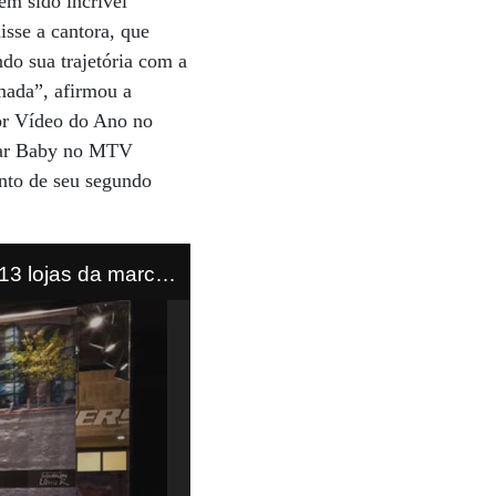
em sido incrível
isse a cantora, que
do sua trajetória com a
mada”, afirmou a
hor Vídeo do Ano no
lar Baby no MTV
nto de seu segundo
3 lojas da marca,