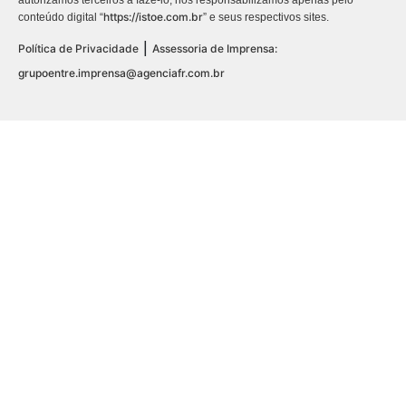
autorizamos terceiros a fazê-lo, nos responsabilizamos apenas pelo
https://istoe.com.br
conteúdo digital “
” e seus respectivos sites.
|
Política de Privacidade
Assessoria de Imprensa:
grupoentre.imprensa@agenciafr.com.br