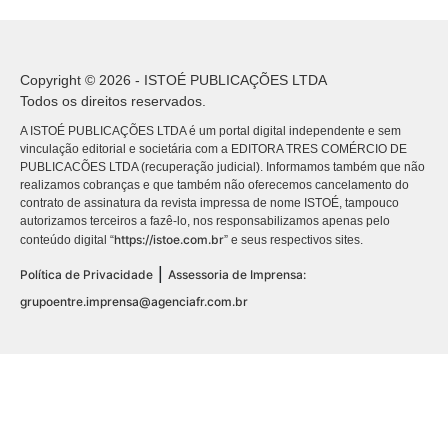
Copyright © 2026 - ISTOÉ PUBLICAÇÕES LTDA
Todos os direitos reservados.
A ISTOÉ PUBLICAÇÕES LTDA é um portal digital independente e sem
vinculação editorial e societária com a EDITORA TRES COMÉRCIO DE
PUBLICACÕES LTDA (recuperação judicial). Informamos também que não
realizamos cobranças e que também não oferecemos cancelamento do
contrato de assinatura da revista impressa de nome ISTOÉ, tampouco
autorizamos terceiros a fazê-lo, nos responsabilizamos apenas pelo
https://istoe.com.br
conteúdo digital “
” e seus respectivos sites.
|
Política de Privacidade
Assessoria de Imprensa:
grupoentre.imprensa@agenciafr.com.br