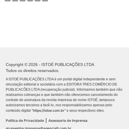
Copyright © 2026 - ISTOÉ PUBLICAÇÕES LTDA
Todos os direitos reservados.
A ISTOÉ PUBLICAÇÕES LTDA é um portal digital independente e sem
vinculação editorial e societária com a EDITORA TRES COMÉRCIO DE
PUBLICACÕES LTDA (recuperação judicial). Informamos também que não
realizamos cobranças e que também não oferecemos cancelamento do
contrato de assinatura da revista impressa de nome ISTOÉ, tampouco
autorizamos terceiros a fazê-lo, nos responsabilizamos apenas pelo
https://istoe.com.br
conteúdo digital “
” e seus respectivos sites.
|
Política de Privacidade
Assessoria de Imprensa:
grupoentre.imprensa@agenciafr.com.br