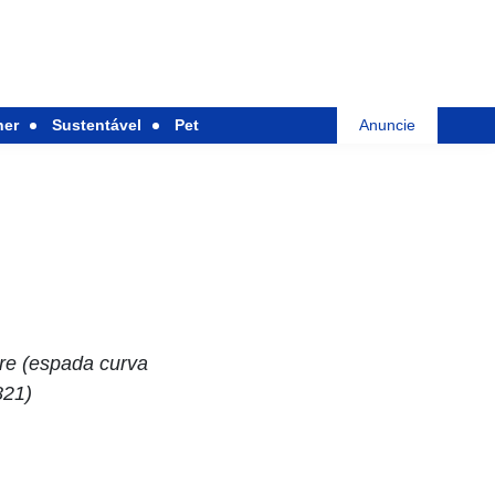
her
Sustentável
Pet
Anuncie
re (espada curva
821)