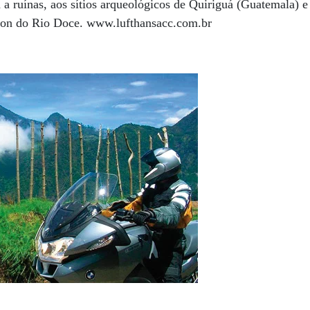
ta a ruínas, aos sítios arqueológicos de Quiriguá (Guatemala)
ion do Rio Doce. www.lufthansacc.com.br