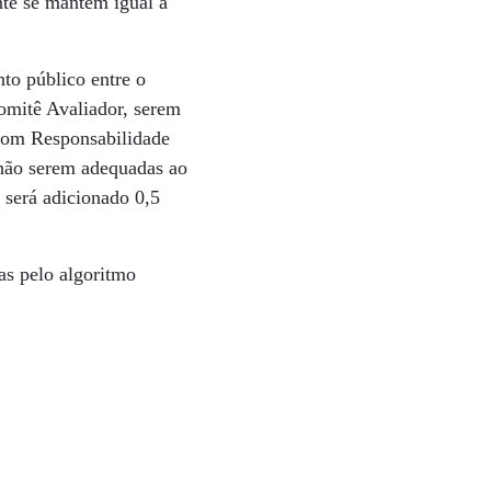
nte se mantem igual à
to público entre o
Comitê Avaliador, serem
 com Responsabilidade
 não serem adequadas ao
 será adicionado 0,5
das pelo algoritmo