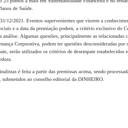
do 25 pontos a mais em Sustentabilidade Financeira e no resta
lanos de Saúde.
 31/12/2021. Eventos supervenientes que vierem a conhecimen
enciais e a data da premiação podem, a critério exclusivo do 
a análise. Algumas questões, principalmente as relacionadas
rnança Corporativa, podem ter questões desconsideradas por
e, serão utilizados os critérios de desempate estabelecidos e
edora.
nalistas é feita a partir das premissas acima, sendo processa
m, submetidos ao conselho editorial da DINHEIRO.