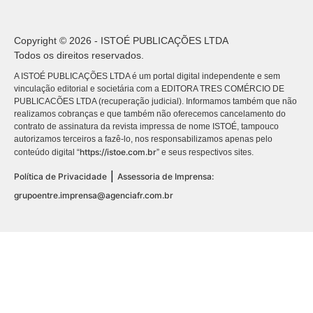
Copyright © 2026 - ISTOÉ PUBLICAÇÕES LTDA
Todos os direitos reservados.
A ISTOÉ PUBLICAÇÕES LTDA é um portal digital independente e sem
vinculação editorial e societária com a EDITORA TRES COMÉRCIO DE
PUBLICACÕES LTDA (recuperação judicial). Informamos também que não
realizamos cobranças e que também não oferecemos cancelamento do
contrato de assinatura da revista impressa de nome ISTOÉ, tampouco
autorizamos terceiros a fazê-lo, nos responsabilizamos apenas pelo
https://istoe.com.br
conteúdo digital “
” e seus respectivos sites.
|
Política de Privacidade
Assessoria de Imprensa:
grupoentre.imprensa@agenciafr.com.br