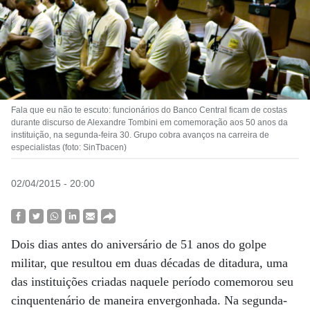
Fala que eu não te escuto: funcionários do Banco Central ficam de costas
durante discurso de Alexandre Tombini em comemoração aos 50 anos da
instituição, na segunda-feira 30. Grupo cobra avanços na carreira de
especialistas (foto: SinTbacen)
02/04/2015 - 20:00
Dois dias antes do aniversário de 51 anos do golpe
militar, que resultou em duas décadas de ditadura, uma
das instituições criadas naquele período comemorou seu
cinquentenário de maneira envergonhada. Na segunda-