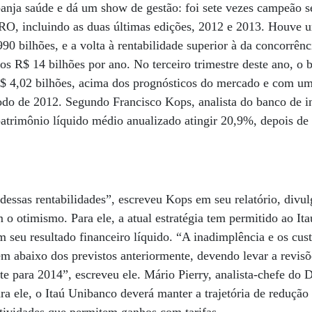
anja saúde e dá um show de gestão: foi sete vezes campeão s
ncluindo as duas últimas edições, 2012 e 2013. Houve u
0 bilhões, e a volta à rentabilidade superior à da concorrênc
s R$ 14 bilhões por ano. No terceiro trimestre deste ano, o
 R$ 4,02 bilhões, acima dos prognósticos do mercado e com u
do de 2012. Segundo Francisco Kops, analista do banco de in
patrimônio líquido médio anualizado atingir 20,9%, depois de 
ssas rentabilidades”, escreveu Kops em seu relatório, divul
 o otimismo. Para ele, a atual estratégia tem permitido ao It
 seu resultado financeiro líquido. “A inadimplência e os cus
 abaixo dos previstos anteriormente, devendo levar a revisõ
e para 2014”, escreveu ele. Mário Pierry, analista-chefe do
ra ele, o Itaú Unibanco deverá manter a trajetória de reduçã