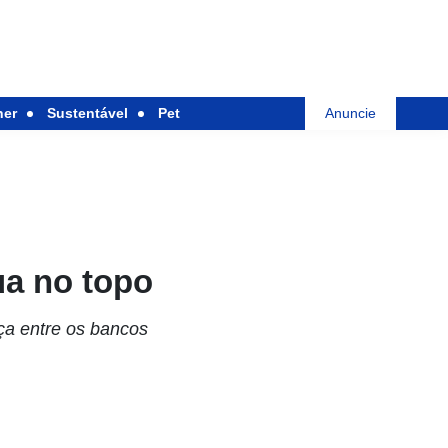
her
Sustentável
Pet
Anuncie
ua no topo
ça entre os bancos