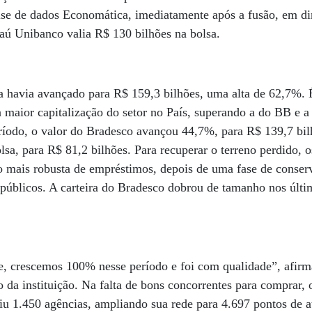
se de dados Economática, imediatamente após a fusão, em din
taú Unibanco valia R$ 130 bilhões na bolsa.
fra havia avançado para R$ 159,3 bilhões, uma alta de 62,7%. É
a maior capitalização do setor no País, superando a do BB e 
íodo, o valor do Bradesco avançou 44,7%, para R$ 139,7 bi
lsa, para R$ 81,2 bilhões. Para recuperar o terreno perdido, 
mais robusta de empréstimos, depois de uma fase de conser
públicos. A carteira do Bradesco dobrou de tamanho nos últi
fe, crescemos 100% nesse período e foi com qualidade”, afirm
o da instituição. Na falta de bons concorrentes para comprar, 
iu 1.450 agências, ampliando sua rede para 4.697 pontos de a