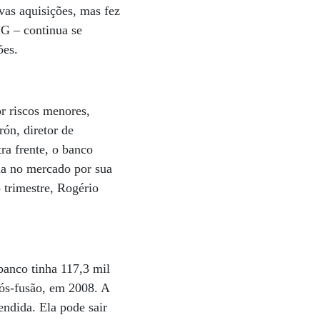
vas aquisições, mas fez
MG – continua se
hões.
r riscos menores,
ón, diretor de
ra frente, o banco
ida no mercado por sua
o trimestre, Rogério
.
banco tinha 117,3 mil
ós-fusão, em 2008. A
endida. Ela pode sair