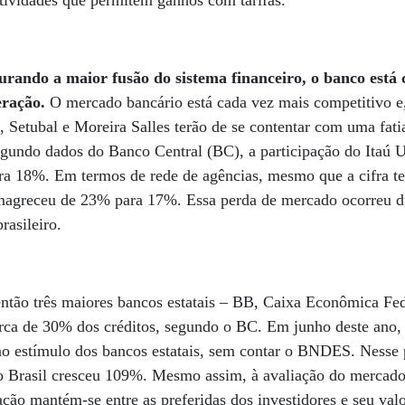
atividades que permitem ganhos com tarifas.
turando a maior fusão do sistema financeiro, o banco está
eração.
O mercado bancário está cada vez mais competitivo e,
o, Setubal e Moreira Salles terão de se contentar com uma fati
gundo dados do Banco Central (BC), a participação do Itaú U
ra 18%. Em termos de rede de agências, mesmo que a cifra te
emagreceu de 23% para 17%. Essa perda de mercado ocorreu d
brasileiro.
ntão três maiores bancos estatais – BB, Caixa Econômica Fede
rca de 30% dos créditos, segundo o BC. Em junho deste ano, 
o estímulo dos bancos estatais, sem contar o BNDES. Nesse p
 Brasil cresceu 109%. Mesmo assim, à avaliação do mercado 
ação mantém-se entre as preferidas dos investidores e seu val