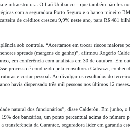
a e infraestrutura. O Itaú Unibanco – que também não fez no
ratégicas com a seguradora Porto Seguro e o banco mineiro B
 carteira de créditos cresceu 9,9% neste ano, para R$ 481 bil
lência sob controle. “Acertamos em trocar riscos maiores po
enores spreads (margens de ganho)”, afirmou Rogério Calder
anco, em conferência com analistas em 30 de outubro. Em out
 Esse processo é conduzido pela consultoria Galeazzi, conhec
ruturas e cortar pessoal. Ao divulgar os resultados do terceir
anco havia dispensado três mil pessoas nos últimos 12 meses
idade natural dos funcionários”, disse Calderón. Em junho, o 
de 19% dos bancários, um ponto percentual acima do número p
a transferência da Garantec, seguradora líder em garantia est