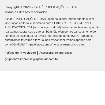
Copyright © 2026 - ISTOÉ PUBLICAÇÕES LTDA
Todos os direitos reservados.
A ISTOÉ PUBLICAÇÕES LTDA é um portal digital independente e sem
vinculação editorial e societária com a EDITORA TRES COMÉRCIO DE
PUBLICACÕES LTDA (recuperação judicial). Informamos também que não
realizamos cobranças e que também não oferecemos cancelamento do
contrato de assinatura da revista impressa de nome ISTOÉ, tampouco
autorizamos terceiros a fazê-lo, nos responsabilizamos apenas pelo
https://istoe.com.br
conteúdo digital “
” e seus respectivos sites.
|
Política de Privacidade
Assessoria de Imprensa:
grupoentre.imprensa@agenciafr.com.br