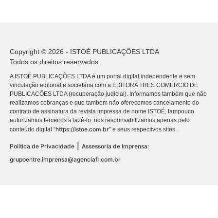
Copyright © 2026 - ISTOÉ PUBLICAÇÕES LTDA
Todos os direitos reservados.
A ISTOÉ PUBLICAÇÕES LTDA é um portal digital independente e sem
vinculação editorial e societária com a EDITORA TRES COMÉRCIO DE
PUBLICACÕES LTDA (recuperação judicial). Informamos também que não
realizamos cobranças e que também não oferecemos cancelamento do
contrato de assinatura da revista impressa de nome ISTOÉ, tampouco
autorizamos terceiros a fazê-lo, nos responsabilizamos apenas pelo
https://istoe.com.br
conteúdo digital “
” e seus respectivos sites.
|
Política de Privacidade
Assessoria de Imprensa:
grupoentre.imprensa@agenciafr.com.br