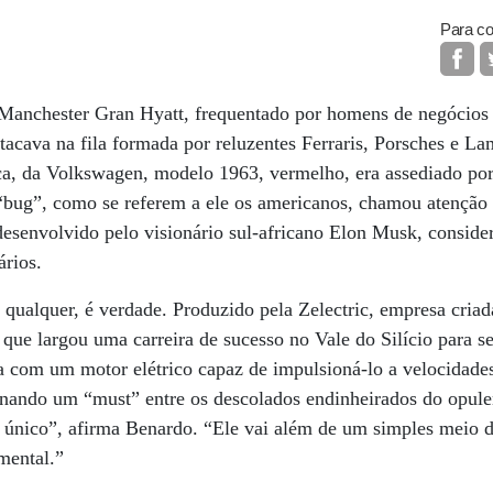
Para co
 Manchester Gran Hyatt, frequentado por homens de negócios
stacava na fila formada por reluzentes Ferraris, Porsches e L
ca, da Volkswagen, modelo 1963, vermelho, era assediado por
“bug”, como se referem a ele os americanos, chamou atenção a
 desenvolvido pelo visionário sul-africano Elon Musk, consid
ários.
 qualquer, é verdade. Produzido pela Zelectric, empresa criad
ue largou uma carreira de sucesso no Vale do Silício para se
ta com um motor elétrico capaz de impulsioná-lo a velocidade
ornando um “must” entre os descolados endinheirados do opul
único”, afirma Benardo. “Ele vai além de um simples meio de
mental.”