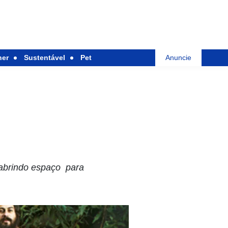
her
Sustentável
Pet
Anuncie
 abrindo espaço para