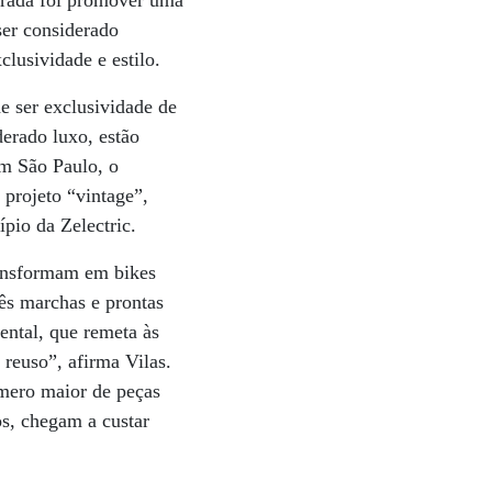
trada foi promover uma
ser considerado
lusividade e estilo.
e ser exclusividade de
erado luxo, estão
m São Paulo, o
 projeto “vintage”,
pio da Zelectric.
transformam em bikes
rês marchas e prontas
ental, que remeta às
 reuso”, afirma Vilas.
mero maior de peças
os, chegam a custar