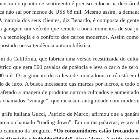
mostra do quanto de sentimento é preciso colocar na decisão 
ica não sai por menos de US$ 68 mil. Mesmo assim, a demand
A maioria dos seus clientes, diz Benardo, é composta de gent
 na garagem um veículo que remete a bons momentos de sua ju
m a tecnologia e o conforto dos carros modernos. Assim como 
postado nessa tendência automobilística.
m da Califórnia, que fabrica uma versão reestilizada do cult
rico que gera 500 cavalos de potência e leva o carro de zer
0 mil. O surgimento dessa leva de montadoras retrô está em
o de luxo. A busca incessante das marcas por lucros, a todo c
afetado a imagem de produtos outrora cultuados e aumentado 
 os chamados “vintage”, que mesclam antiguidade com modern
rife italiana Gucci, Patrizio de Marco, afirmou que a ganân
rca o chamado “trading down”. Em outras palavras, estava d
io caminho da breguice.
“Os consumidores estão trocando o 