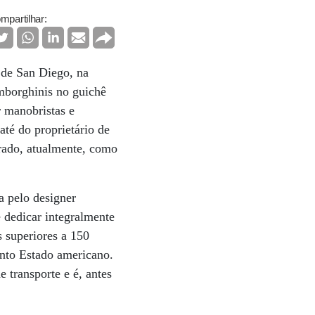
mpartilhar:
 de San Diego, na
amborghinis no guichê
 manobristas e
té do proprietário de
erado, atualmente, como
a pelo designer
 dedicar integralmente
s superiores a 150
ento Estado americano.
 transporte e é, antes