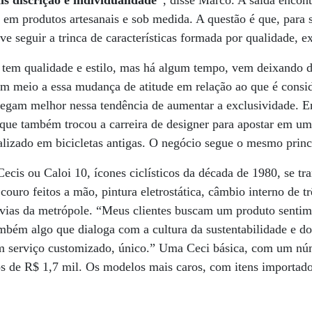
s discrição e individualidade”
, disse Marco. A saída encon
o em produtos artesanais e sob medida. A questão é que, para 
 seguir a trinca de características formada por qualidade, exc
 tem qualidade e estilo, mas há algum tempo, vem deixando d
m meio a essa mudança de atitude em relação ao que é consid
egam melhor nessa tendência de aumentar a exclusividade. E
que também trocou a carreira de designer para apostar em um
ializado em bicicletas antigas. O negócio segue o mesmo princí
 Cecis ou Caloi 10, ícones ciclísticos da década de 1980, se 
uro feitos a mão, pintura eletrostática, câmbio interno de t
ovias da metrópole. “Meus clientes buscam um produto sentim
mbém algo que dialoga com a cultura da sustentabilidade e do
m serviço customizado, único.” Uma Ceci básica, com um nú
os de R$ 1,7 mil. Os modelos mais caros, com itens importad