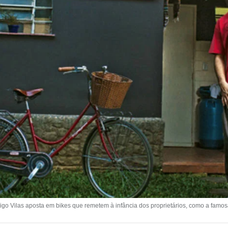
rigo Vilas aposta em bikes que remetem à infância dos proprietários, como a famosa