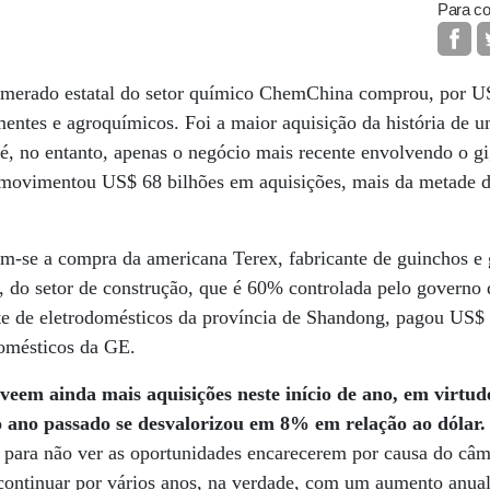
Para co
lomerado estatal do setor químico ChemChina comprou, por US
mentes e agroquímicos. Foi a maior aquisição da história de
e é, no entanto, apenas o negócio mais recente envolvendo o gi
movimentou US$ 68 bilhões em aquisições, mais da metade d
am-se a compra da americana Terex, fabricante de guinchos e
, do setor de construção, que é 60% controlada pelo governo
te de eletrodomésticos da província de Shandong, pagou US$ 
omésticos da GE.
veem ainda mais aquisições neste início de ano, em virtu
 ano passado se desvalorizou em 8% em relação ao dólar
 para não ver as oportunidades encarecerem por causa do câmb
continuar por vários anos, na verdade, com um aumento anu