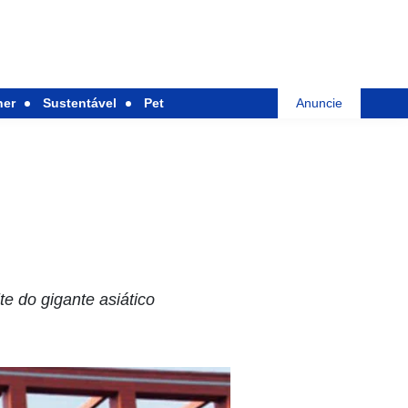
her
Sustentável
Pet
Anuncie
e do gigante asiático