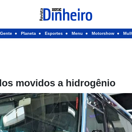
Gente
Planeta
Esportes
Menu
Motorshow
Mul
los movidos a hidrogênio