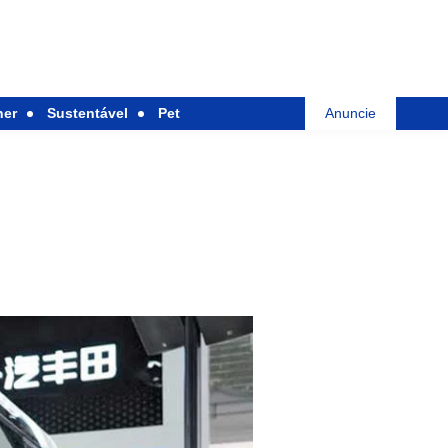
her
Sustentável
Pet
Anuncie