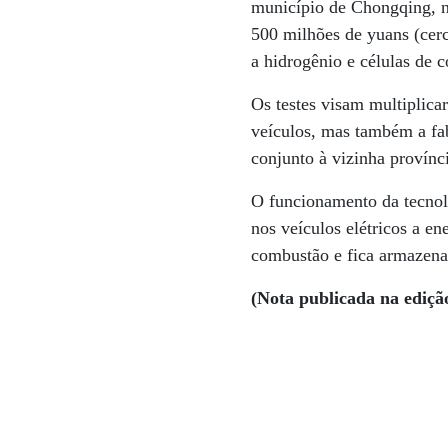
município de Chongqing, na
500 milhões de yuans (cer
a hidrogênio e células de 
Os testes visam multiplica
veículos, mas também a fa
conjunto à vizinha provínc
O funcionamento da tecnol
nos veículos elétricos a e
combustão e fica armazena
(Nota publicada na ediçã