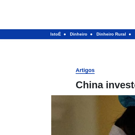
IstoÉ
Dinheiro
Dinheiro Rural
Artigos
China invest