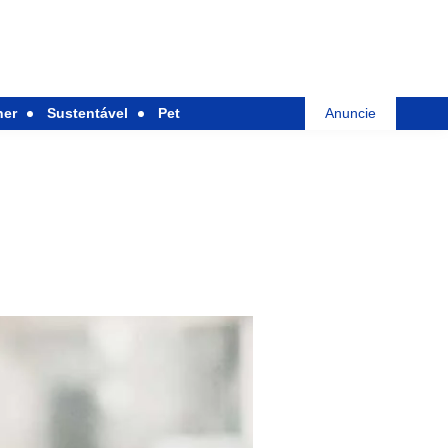
her
Sustentável
Pet
Anuncie