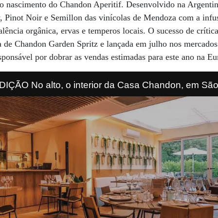
 o nascimento do Chandon Aperitif. Desenvolvido na Argent
, Pinot Noir e Semillon das vinícolas de Mendoza com a infu
alência orgânica, ervas e temperos locais. O sucesso de crític
da de Chandon Garden Spritz e lançada em julho nos mercados
sponsável por dobrar as vendas estimadas para este ano na Eu
ÃO No alto, o interior da Casa Chandon, em São P
 a um público mais jovem novas experiências, incluindo dri
. Acima, colheita de uvas na Serra Gaúcha, onde 
quase meio século.