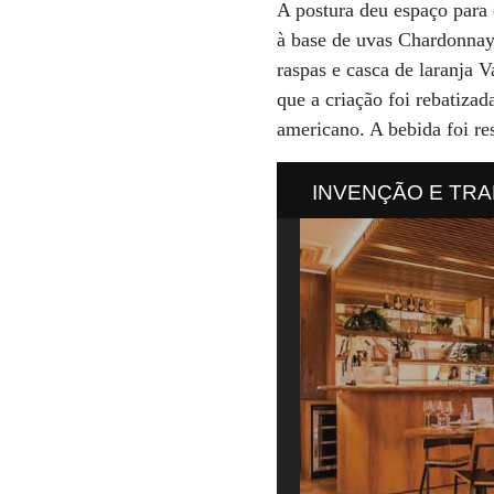
A postura deu espaço para
à base de uvas Chardonnay
raspas e casca de laranja V
que a criação foi rebatiza
americano. A bebida foi re
INVENÇÃO E TRADIÇ
temporária para levar
base de empumantes