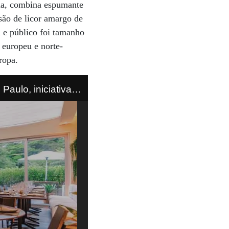
ina, combina espumante
são de licor amargo de
a e público foi tamanho
 europeu e norte-
ropa.
aulo, iniciativa
nques à
a marca produz há