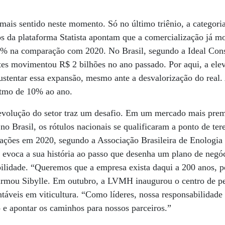
mais sentido neste momento. Só no último triênio, a categor
os da plataforma Statista apontam que a comercialização já 
 8% na comparação com 2020. No Brasil, segundo a Ideal Cons
es movimentou R$ 2 bilhões no ano passado. Por aqui, a elev
ustentar essa expansão, mesmo ante a desvalorização do real
ritmo de 10% ao ano.
volução do setor traz um desafio. Em um mercado mais prem
no Brasil, os rótulos nacionais se qualificaram a ponto de ter
ções em 2020, segundo a Associação Brasileira de Enologia
voca a sua história ao passo que desenha um plano de negóc
bilidade. “Queremos que a empresa exista daqui a 200 anos, p
irmou Sibylle. Em outubro, a LVMH inaugurou o centro de pes
ntáveis em viticultura. “Como líderes, nossa responsabilidade 
 e apontar os caminhos para nossos parceiros.”