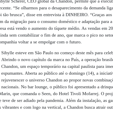
bylle Scherer, CEO global da Chandon, permite que a execu
ecente. “Se olharmos para o desaparecimento da demanda ligad
i tão brusca”, disse em entrevista à DINHEIRO. “Graças aos 
ém da migração para o consumo doméstico e adaptação para a 
resa está vendo o aumento do tíquete médio. As vendas em 20
da sem contabilizar o fim de ano, que marca o pico no setor
ompanhia voltar a se empolgar com o futuro.
Sibylle esteve em São Paulo no começo deste mês para celeb
Abrindo o novo capítulo da marca no País, a operação brasil
Chandon, um espaço temporário na capital paulista para ime
espumantes. Aberta ao público até o domingo (14), a iniciat
rejuvenescer o universo Chandon ao propor novas combinaçõ
nacionais. No bar lounge, o público foi apresentado a drinqu
Marin, que comanda o Seen, do Hotel Tivoli Mofarrej. O proj
e teve de ser adiado pela pandemia. Além da instalação, as ga
 vibrantes e com logo na vertical, a Chandon busca atrair out