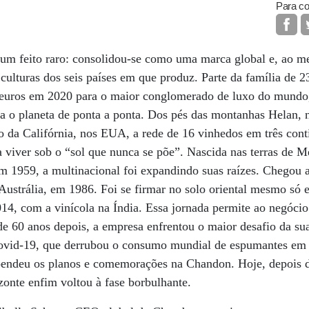
Para co
um feito raro: consolidou-se como uma marca global e, ao 
ulturas dos seis países em que produz. Parte da família de 2
e euros em 2020 para o maior conglomerado de luxo do mundo,
o planeta de ponta a ponta. Dos pés das montanhas Helan, n
 da Califórnia, nos EUA, a rede de 16 vinhedos em três cont
viver sob o “sol que nunca se põe”. Nascida nas terras de M
em 1959, a multinacional foi expandindo suas raízes. Chegou a
Austrália, em 1986. Foi se firmar no solo oriental mesmo só
14, com a vinícola na Índia. Essa jornada permite ao negócio
e 60 anos depois, a empresa enfrentou o maior desafio da sua
ovid-19, que derrubou o consumo mundial de espumantes e
pendeu os planos e comemorações na Chandon. Hoje, depois d
izonte enfim voltou à fase borbulhante.