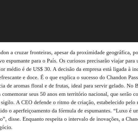
on a cruzar fronteiras, apesar da proximidade geográfica, po
ovo espumante para o País. Os curiosos precisarão viajar para
lor médio é de US$ 30. A decisão da empresa está ligada à inc
efrescante e doce. É o que explica o sucesso do Chandon Pas
 de aromas floral e de frutas, ideal para servir gelado. No B
a comemorar seus 50 anos em território nacional, que serão 
b sigilo. A CEO defende o ritmo de criação, estabelecido pelo 
etido o aperfeiçoamento da fórmula de espumantes. “Luxo é um
”, disse. Enquanto respeita o intervalo de inovações, a Chand
gócio.