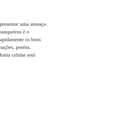
representar uma ameaça
banqueiros é o
 rapidamente os bons
mações, porém,
onia celular está