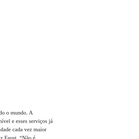
todo o mundo. A
ível e esses serviços já
idade cada vez maior
iz Faust. “Não é