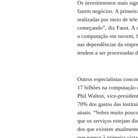
Os investimentos mais sig
fazem negócios. A primeir
realizadas por meio de tel
começando”, diz Faust. A 
a computação em nuvem, fu
nas dependências da empres
tendem a ser processadas d
Outros especialistas conc
17 bilhões na computação 
Phil Walton, vice-presiden
70% dos gastos das institu
atuais. “Sobra muito pouco
que os serviços estejam di
dos que existem atualment
que parece à primeira vist