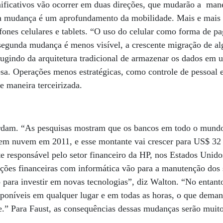
nificativos vão ocorrer em duas direções, que mudarão a man
a mudança é um aprofundamento da mobilidade. Mais e mais 
efones celulares e tablets. “O uso do celular como forma de p
segunda mudança é menos visível, a crescente migração de al
gindo da arquitetura tradicional de armazenar os dados em u
a. Operações menos estratégicas, como controle de pessoal e 
e maneira terceirizada.
ordam. “As pesquisas mostram que os bancos em todo o mund
em nuvem em 2011, e esse montante vai crescer para US$ 32 b
te responsável pelo setor financeiro da HP, nos Estados Unido
ições financeiras com informática vão para a manutenção dos
 para investir em novas tecnologias”, diz Walton. “No entanto
sponíveis em qualquer lugar e em todas as horas, o que deman
e.” Para Faust, as consequências dessas mudanças serão muit
a.