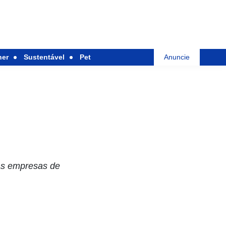
her
Sustentável
Pet
Anuncie
 as empresas de