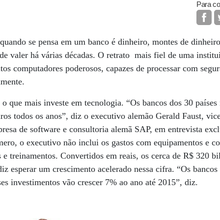
Para co
uando se pensa em um banco é dinheiro, montes de dinheiro,
e valer há várias décadas. O retrato mais fiel de uma institu
itos computadores poderosos, capazes de processar com segur
iamente.
é o que mais investe em tecnologia. “Os bancos dos 30 países
ros todos os anos”, diz o executivo alemão Gerald Faust, vice
mpresa de software e consultoria alemã SAP, em entrevista e
ro, o executivo não inclui os gastos com equipamentos e c
s e treinamentos. Convertidos em reais, os cerca de R$ 320 b
 diz esperar um crescimento acelerado nessa cifra. “Os bancos
ses investimentos vão crescer 7% ao ano até 2015”, diz.