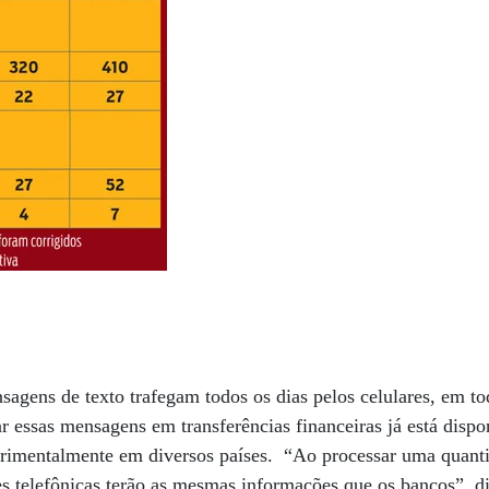
sagens de texto trafegam todos os dias pelos celulares, em 
 essas mensagens em transferências financeiras já está dispon
rimentalmente em diversos países. “Ao processar uma quant
es telefônicas terão as mesmas informações que os bancos”, d