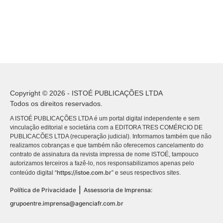
Copyright © 2026 - ISTOÉ PUBLICAÇÕES LTDA
Todos os direitos reservados.
A ISTOÉ PUBLICAÇÕES LTDA é um portal digital independente e sem
vinculação editorial e societária com a EDITORA TRES COMÉRCIO DE
PUBLICACÕES LTDA (recuperação judicial). Informamos também que não
realizamos cobranças e que também não oferecemos cancelamento do
contrato de assinatura da revista impressa de nome ISTOÉ, tampouco
autorizamos terceiros a fazê-lo, nos responsabilizamos apenas pelo
https://istoe.com.br
conteúdo digital “
” e seus respectivos sites.
|
Política de Privacidade
Assessoria de Imprensa:
grupoentre.imprensa@agenciafr.com.br