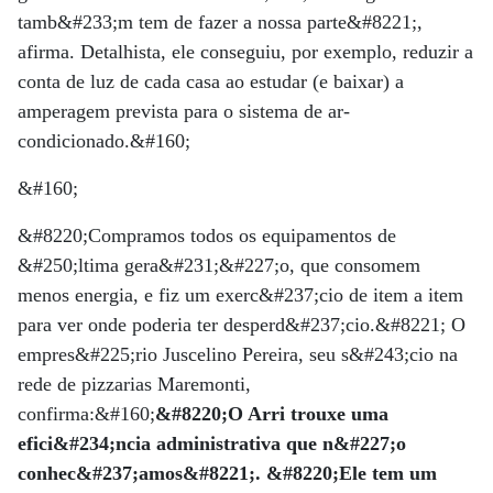
tamb&#233;m tem de fazer a nossa parte&#8221;,
afirma. Detalhista, ele conseguiu, por exemplo, reduzir a
conta de luz de cada casa ao estudar (e baixar) a
amperagem prevista para o sistema de ar-
condicionado.&#160;
&#160;
&#8220;Compramos todos os equipamentos de
&#250;ltima gera&#231;&#227;o, que consomem
menos energia, e fiz um exerc&#237;cio de item a item
para ver onde poderia ter desperd&#237;cio.&#8221; O
empres&#225;rio Juscelino Pereira, seu s&#243;cio na
rede de pizzarias Maremonti,
confirma:&#160;
&#8220;O Arri trouxe uma
efici&#234;ncia administrativa que n&#227;o
conhec&#237;amos&#8221;. &#8220;Ele tem um