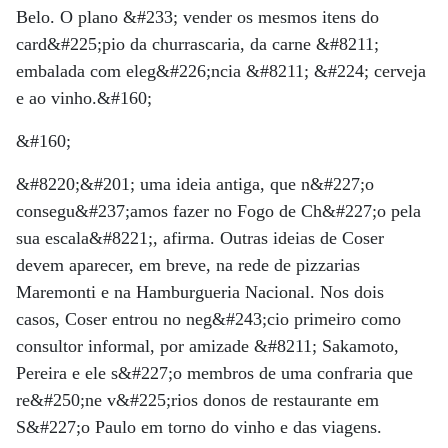
Belo. O plano &#233; vender os mesmos itens do
card&#225;pio da churrascaria, da carne &#8211;
embalada com eleg&#226;ncia &#8211; &#224; cerveja
e ao vinho.&#160;
&#160;
&#8220;&#201; uma ideia antiga, que n&#227;o
consegu&#237;amos fazer no Fogo de Ch&#227;o pela
sua escala&#8221;, afirma. Outras ideias de Coser
devem aparecer, em breve, na rede de pizzarias
Maremonti e na Hamburgueria Nacional. Nos dois
casos, Coser entrou no neg&#243;cio primeiro como
consultor informal, por amizade &#8211; Sakamoto,
Pereira e ele s&#227;o membros de uma confraria que
re&#250;ne v&#225;rios donos de restaurante em
S&#227;o Paulo em torno do vinho e das viagens.