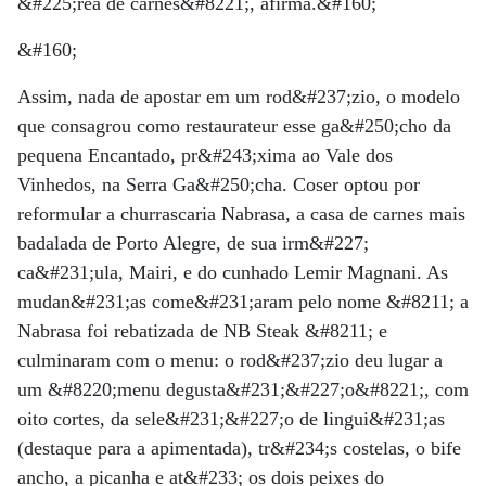
&#225;rea de carnes&#8221;, afirma.&#160;
&#160;
Assim, nada de apostar em um rod&#237;zio, o modelo
que consagrou como restaurateur esse ga&#250;cho da
pequena Encantado, pr&#243;xima ao Vale dos
Vinhedos, na Serra Ga&#250;cha. Coser optou por
reformular a churrascaria Nabrasa, a casa de carnes mais
badalada de Porto Alegre, de sua irm&#227;
ca&#231;ula, Mairi, e do cunhado Lemir Magnani. As
mudan&#231;as come&#231;aram pelo nome &#8211; a
Nabrasa foi rebatizada de NB Steak &#8211; e
culminaram com o menu: o rod&#237;zio deu lugar a
um &#8220;menu degusta&#231;&#227;o&#8221;, com
oito cortes, da sele&#231;&#227;o de lingui&#231;as
(destaque para a apimentada), tr&#234;s costelas, o bife
ancho, a picanha e at&#233; os dois peixes do