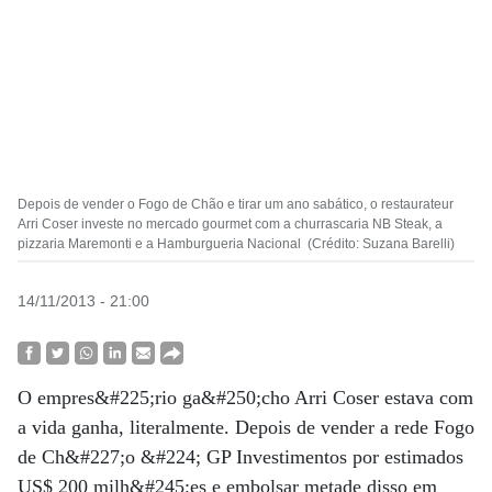
Depois de vender o Fogo de Chão e tirar um ano sabático, o restaurateur
Arri Coser investe no mercado gourmet com a churrascaria NB Steak, a
pizzaria Maremonti e a Hamburgueria Nacional (Crédito: Suzana Barelli)
14/11/2013 - 21:00
O empres&#225;rio ga&#250;cho Arri Coser estava com
a vida ganha, literalmente. Depois de vender a rede Fogo
de Ch&#227;o &#224; GP Investimentos por estimados
US$ 200 milh&#245;es e embolsar metade disso em