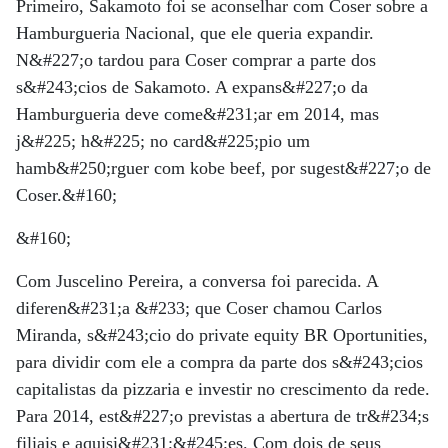
Primeiro, Sakamoto foi se aconselhar com Coser sobre a
Hamburgueria Nacional, que ele queria expandir.
N&#227;o tardou para Coser comprar a parte dos
s&#243;cios de Sakamoto. A expans&#227;o da
Hamburgueria deve come&#231;ar em 2014, mas
j&#225; h&#225; no card&#225;pio um
hamb&#250;rguer com kobe beef, por sugest&#227;o de
Coser.&#160;
&#160;
Com Juscelino Pereira, a conversa foi parecida. A
diferen&#231;a &#233; que Coser chamou Carlos
Miranda, s&#243;cio do private equity BR Oportunities,
para dividir com ele a compra da parte dos s&#243;cios
capitalistas da pizzaria e investir no crescimento da rede.
Para 2014, est&#227;o previstas a abertura de tr&#234;s
filiais e aquisi&#231;&#245;es. Com dois de seus