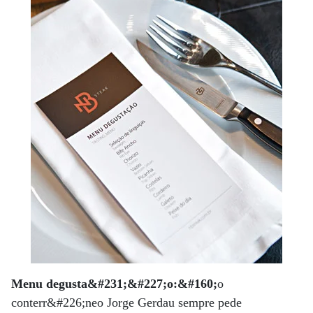
Menu degusta&#231;&#227;o:&#160;
o
conterr&#226;neo Jorge Gerdau sempre pede