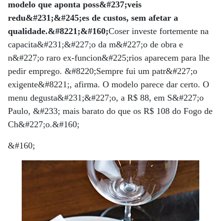
modelo que aponta poss&#237;veis
redu&#231;&#245;es de custos, sem afetar a
qualidade.&#8221;&#160;
Coser investe fortemente na
capacita&#231;&#227;o da m&#227;o de obra e
n&#227;o raro ex-funcion&#225;rios aparecem para lhe
pedir emprego. &#8220;Sempre fui um patr&#227;o
exigente&#8221;, afirma. O modelo parece dar certo. O
menu degusta&#231;&#227;o, a R$ 88, em S&#227;o
Paulo, &#233; mais barato do que os R$ 108 do Fogo de
Ch&#227;o.&#160;
&#160;