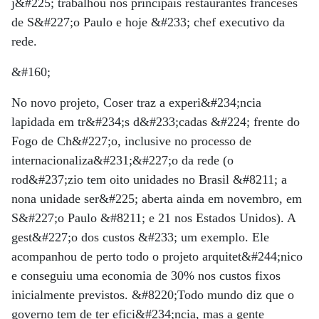
j&#225; trabalhou nos principais restaurantes franceses
de S&#227;o Paulo e hoje &#233; chef executivo da
rede.
&#160;
No novo projeto, Coser traz a experi&#234;ncia
lapidada em tr&#234;s d&#233;cadas &#224; frente do
Fogo de Ch&#227;o, inclusive no processo de
internacionaliza&#231;&#227;o da rede (o
rod&#237;zio tem oito unidades no Brasil &#8211; a
nona unidade ser&#225; aberta ainda em novembro, em
S&#227;o Paulo &#8211; e 21 nos Estados Unidos). A
gest&#227;o dos custos &#233; um exemplo. Ele
acompanhou de perto todo o projeto arquitet&#244;nico
e conseguiu uma economia de 30% nos custos fixos
inicialmente previstos. &#8220;Todo mundo diz que o
governo tem de ter efici&#234;ncia, mas a gente