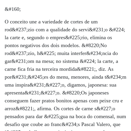
&#160;
O conceito une a variedade de cortes de um
rod&#237;zio com a qualidade do servi&#231;o &#224;
la carte e, segundo o empres&#225;rio, elimina os
pontos negativos dos dois modelos. &#8220;No
rod&#237;zio, h&#225; muita interfer&#234;ncia do
gar&#231;om na mesa; no sistema &#224; la carte, a
carne fica fria na terceira mordida&#8221;, diz. As
por&#231;&#245;es do menu, menores, ainda t&#234;m
uma inspira&#231;&#227;o, digamos, japonesa: sua
apresenta&#231;&#227;o. &#8220;Os japoneses
conseguem fazer pratos bonitos apenas com peixe cru e
arroz&#8221;, afirma. Os cortes de carne s&#227;o
pensados para dar &#225;gua na boca do comensal, num
desafio que coube ao franc&#234;s Pascal Valero, que