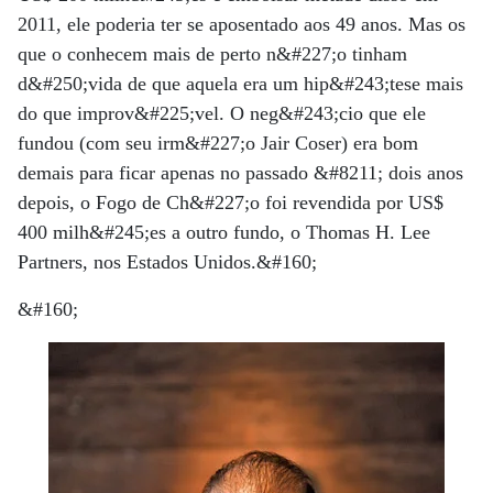
2011, ele poderia ter se aposentado aos 49 anos. Mas os
que o conhecem mais de perto n&#227;o tinham
d&#250;vida de que aquela era um hip&#243;tese mais
do que improv&#225;vel. O neg&#243;cio que ele
fundou (com seu irm&#227;o Jair Coser) era bom
demais para ficar apenas no passado &#8211; dois anos
depois, o Fogo de Ch&#227;o foi revendida por US$
400 milh&#245;es a outro fundo, o Thomas H. Lee
Partners, nos Estados Unidos.&#160;
&#160;