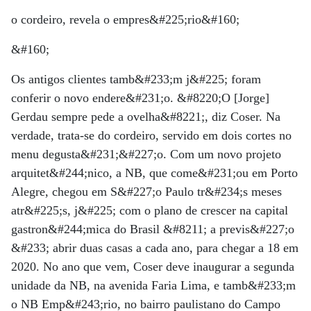
o cordeiro, revela o empres&#225;rio&#160;
&#160;
Os antigos clientes tamb&#233;m j&#225; foram
conferir o novo endere&#231;o. &#8220;O [Jorge]
Gerdau sempre pede a ovelha&#8221;, diz Coser. Na
verdade, trata-se do cordeiro, servido em dois cortes no
menu degusta&#231;&#227;o. Com um novo projeto
arquitet&#244;nico, a NB, que come&#231;ou em Porto
Alegre, chegou em S&#227;o Paulo tr&#234;s meses
atr&#225;s, j&#225; com o plano de crescer na capital
gastron&#244;mica do Brasil &#8211; a previs&#227;o
&#233; abrir duas casas a cada ano, para chegar a 18 em
2020. No ano que vem, Coser deve inaugurar a segunda
unidade da NB, na avenida Faria Lima, e tamb&#233;m
o NB Emp&#243;rio, no bairro paulistano do Campo