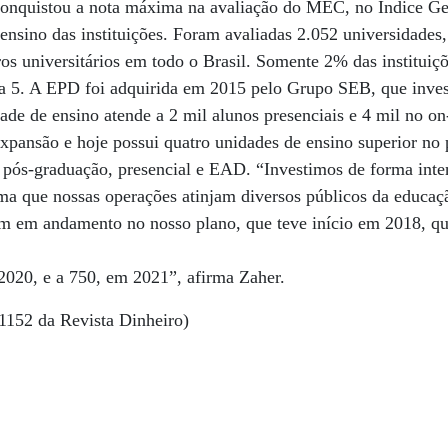
onquistou a nota máxima na avaliação do MEC, no Índice Ge
ensino das instituições. Foram avaliadas 2.052 universidades,
ros universitários em todo o Brasil. Somente 2% das instituiç
a 5. A EPD foi adquirida em 2015 pelo Grupo SEB, que invest
ade de ensino atende a 2 mil alunos presenciais e 4 mil no on
ansão e hoje possui quatro unidades de ensino superior no p
 pós-graduação, presencial e EAD. “Investimos de forma int
ma que nossas operações atinjam diversos públicos da educaçã
 em andamento no nosso plano, que teve início em 2018, qu
2020, e a 750, em 2021”, afirma Zaher.
1152 da Revista Dinheiro)