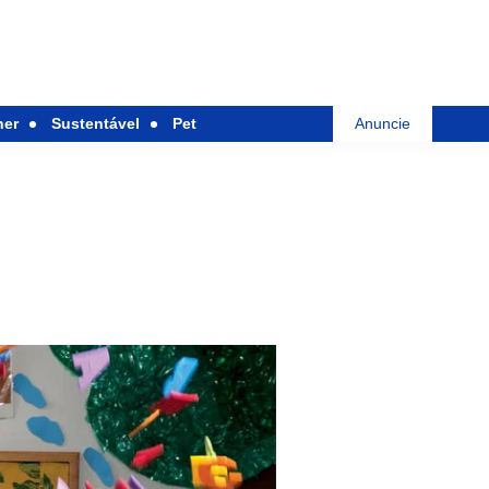
her
Sustentável
Pet
Anuncie