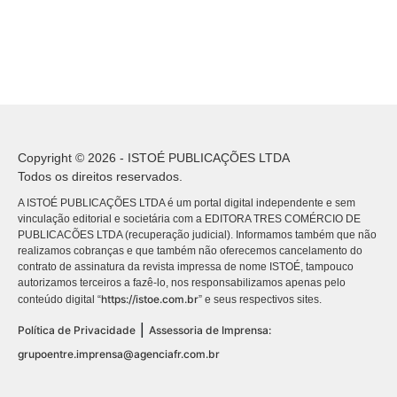
Copyright © 2026 - ISTOÉ PUBLICAÇÕES LTDA
Todos os direitos reservados.
A ISTOÉ PUBLICAÇÕES LTDA é um portal digital independente e sem
vinculação editorial e societária com a EDITORA TRES COMÉRCIO DE
PUBLICACÕES LTDA (recuperação judicial). Informamos também que não
realizamos cobranças e que também não oferecemos cancelamento do
contrato de assinatura da revista impressa de nome ISTOÉ, tampouco
autorizamos terceiros a fazê-lo, nos responsabilizamos apenas pelo
https://istoe.com.br
conteúdo digital “
” e seus respectivos sites.
|
Política de Privacidade
Assessoria de Imprensa:
grupoentre.imprensa@agenciafr.com.br