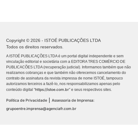
Copyright © 2026 - ISTOÉ PUBLICAÇÕES LTDA
Todos os direitos reservados.
A ISTOÉ PUBLICAÇÕES LTDA é um portal digital independente e sem
vinculação editorial e societária com a EDITORA TRES COMÉRCIO DE
PUBLICACÕES LTDA (recuperação judicial). Informamos também que não
realizamos cobranças e que também não oferecemos cancelamento do
contrato de assinatura da revista impressa de nome ISTOÉ, tampouco
autorizamos terceiros a fazê-lo, nos responsabilizamos apenas pelo
https://istoe.com.br
conteúdo digital “
” e seus respectivos sites.
|
Política de Privacidade
Assessoria de Imprensa:
grupoentre.imprensa@agenciafr.com.br