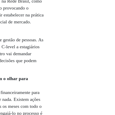
U na Rede Brasil, como
ão provocando o
 estabelecer na prática
ncial de mercado.
de gestão de pessoas. As
C-level a estagiários
tro vai demandar
r decisões que podem
m o olhar para
 financeiramente para
r nada. Existem ações
s os meses com todo o
ngajá-lo no processo é