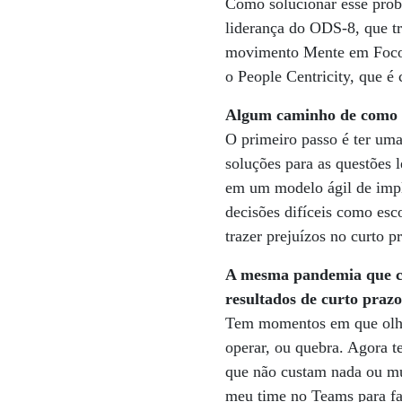
Como solucionar esse prob
liderança do ODS-8, que t
movimento Mente em Foco, 
o People Centricity, que é
Algum caminho de como
O primeiro passo é ter uma
soluções para as questões 
em um modelo ágil de impl
decisões difíceis como esc
trazer prejuízos no curto p
A mesma pandemia que co
resultados de curto praz
Tem momentos em que olhar
operar, ou quebra. Agora t
que não custam nada ou m
meu time no Teams para fa