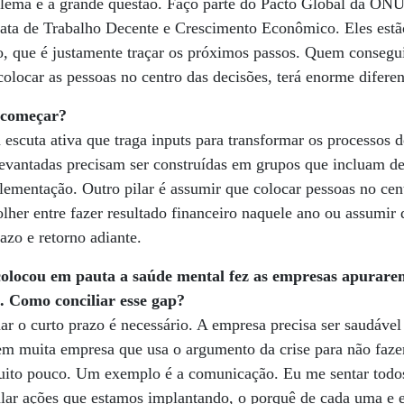
lema é a grande questão. Faço parte do Pacto Global da ON
rata de Trabalho Decente e Crescimento Econômico. Eles est
que é justamente traçar os próximos passos. Quem conseguir
 colocar as pessoas no centro das decisões, terá enorme difere
 começar?
 escuta ativa que traga inputs para transformar os processos 
levantadas precisam ser construídas em grupos que incluam de 
ementação. Outro pilar é assumir que colocar pessoas no cen
olher entre fazer resultado financeiro naquele ano ou assumi
razo e retorno adiante.
locou em pauta a saúde mental fez as empresas apurare
o. Como conciliar esse gap?
 o curto prazo é necessário. A empresa precisa ser saudável
em muita empresa que usa o argumento da crise para não faze
uito pouco. Um exemplo é a comunicação. Eu me sentar todo
lar ações que estamos implantando, o porquê de cada uma e e