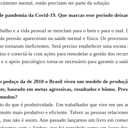
cimento mental, então precisam ser parte da solução.
de pandemia da Covid-19. Que marcas esse período deixar
abalho e a vida pessoal se mesclam para o bem e para o mal. 
 da pressão apareceram na saúde mental e física. Os processos
e tornaram ineficientes. Será preciso estabelecer uma escuta 
ios e conectá-la com ações para remodelar a gestão dos recu
 e o apoio psicológico torna-se necessário para garantir a saú
 pedaço da de 2010 o Brasil viveu um modelo de produção
te, baseado em metas agressivas, resultados e bônus. Pres
e mudou?
o do que é produtividade. Um trabalhador que vive em um a
 muito mais produtivo e eficiente. Talvez as pessoas relacione
to, mas não é assim. Ano passado lançamos um livro em come
olvemos com a Ambev, que foi percebida como um ícone dess