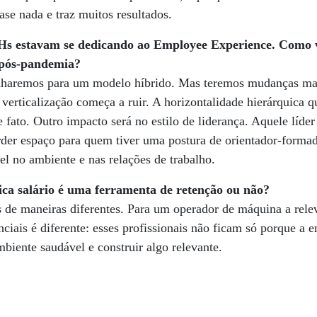
se nada e traz muitos resultados.
Hs estavam se dedicando ao Employee Experience. Como 
 pós-pandemia?
inharemos para um modelo híbrido. Mas teremos mudanças ma
 verticalização começa a ruir. A horizontalidade hierárquica q
 fato. Outro impacto será no estilo de liderança. Aquele líde
rder espaço para quem tiver uma postura de orientador-forma
el no ambiente e nas relações de trabalho.
ica salário é uma ferramenta de retenção ou não?
es de maneiras diferentes. Para um operador de máquina a relev
ciais é diferente: esses profissionais não ficam só porque a 
biente saudável e construir algo relevante.