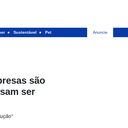
her
Sustentável
Pet
Anuncie
presas são
isam ser
lução”