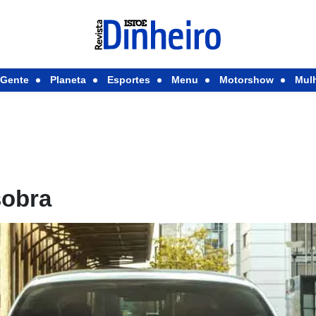
Gente
Planeta
Esportes
Menu
Motorshow
Mul
sobra