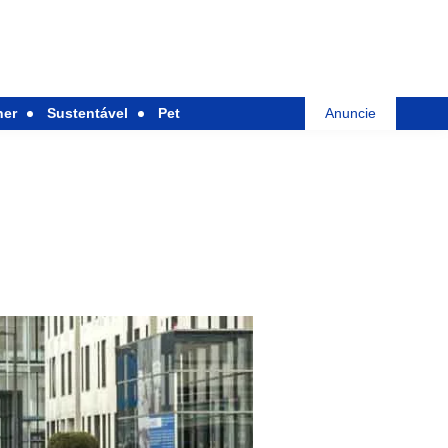
her
Sustentável
Pet
Anuncie