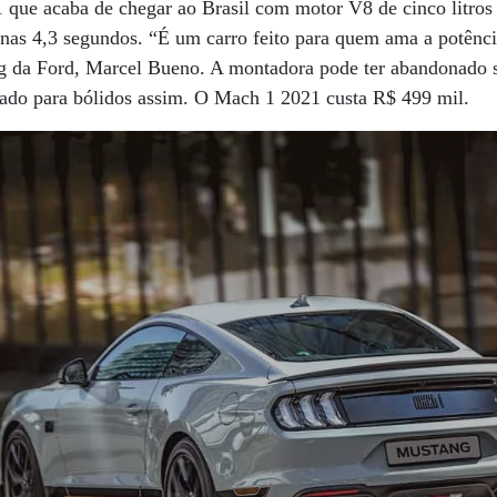
que acaba de chegar ao Brasil com motor V8 de cinco litros 
nas 4,3 segundos. “É um carro feito para quem ama a potênci
ng da Ford, Marcel Bueno. A montadora pode ter abandonado s
ado para bólidos assim. O Mach 1 2021 custa R$ 499 mil.