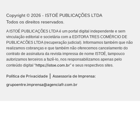
Copyright © 2026 - ISTOÉ PUBLICAÇÕES LTDA
Todos os direitos reservados.
A ISTOÉ PUBLICAÇÕES LTDA é um portal digital independente e sem
vinculação editorial e societária com a EDITORA TRES COMÉRCIO DE
PUBLICACÕES LTDA (recuperação judicial). Informamos também que não
realizamos cobranças e que também não oferecemos cancelamento do
contrato de assinatura da revista impressa de nome ISTOÉ, tampouco
autorizamos terceiros a fazê-lo, nos responsabilizamos apenas pelo
https://istoe.com.br
conteúdo digital “
” e seus respectivos sites.
|
Política de Privacidade
Assessoria de Imprensa:
grupoentre.imprensa@agenciafr.com.br