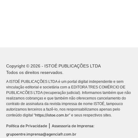
Copyright © 2026 - ISTOÉ PUBLICAÇÕES LTDA
Todos os direitos reservados.
A ISTOÉ PUBLICAÇÕES LTDA é um portal digital independente e sem
vinculação editorial e societária com a EDITORA TRES COMÉRCIO DE
PUBLICACÕES LTDA (recuperação judicial). Informamos também que não
realizamos cobranças e que também não oferecemos cancelamento do
contrato de assinatura da revista impressa de nome ISTOÉ, tampouco
autorizamos terceiros a fazê-lo, nos responsabilizamos apenas pelo
https://istoe.com.br
conteúdo digital “
” e seus respectivos sites.
|
Política de Privacidade
Assessoria de Imprensa:
grupoentre.imprensa@agenciafr.com.br