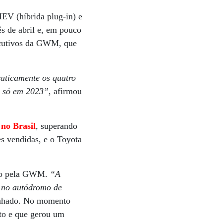
EV (híbrida plug-in) e
s de abril e, em pouco
ecutivos da GWM, que
aticamente os quatro
es só em 2023”
, afirmou
 no Brasil
, superando
s vendidas, e o Toyota
ado pela GWM.
“A
o no autódromo de
inhado. No momento
ito e que gerou um