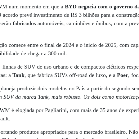
 GWM num momento em que a
BYD negocia com o governo da
O acordo prevê investimento de R$ 3 bilhões para a construçã
serão fabricados automóveis, caminhões e ônibus, com a prev
ção comece entre o final de 2024 e o início de 2025, com cap
ibilidade de chegar a 300 mil.
 linhas de SUV de uso urbano e de compactos elétricos re
cas: a
Tank
, que fabrica SUVs off-road de luxo, e a
Poer
, fo
planeja produzir dois modelos no País a partir do segundo s
m SUV da marca Tank, mais robusto. Os dois como motorizaçã
 GWM é elogiada por Pagliarini, com mais de 35 anos de expe
ault.
rtando produtos apropriados para o mercado brasileiro. Não