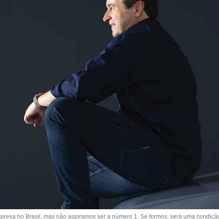
resa no Brasil, mas não aspiramos ser a número 1. Se formos, será uma condiçã