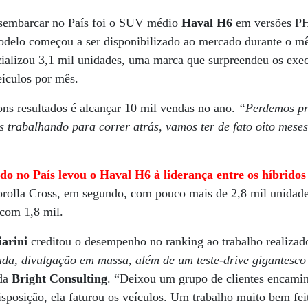
esembarcar no País foi o SUV médio
Haval H6
em versões PH
odelo começou a ser disponibilizado ao mercado durante o mê
cializou 3,1 mil unidades, uma marca que surpreendeu os ex
ículos por mês.
ons resultados é alcançar 10 mil vendas no ano.
“Perdemos pr
s trabalhando para correr atrás, vamos ter de fato oito mes
do no País levou o Haval H6 à liderança entre os híbridos
olla Cross, em segundo, com pouco mais de 2,8 mil unidade
 com 1,8 mil.
iarini
creditou o desempenho no ranking ao trabalho realiz
ada, divulgação em massa, além de um teste-drive gigantesc
 da
Bright Consulting
. “Deixou um grupo de clientes encam
disposição, ela faturou os veículos. Um trabalho muito bem fe