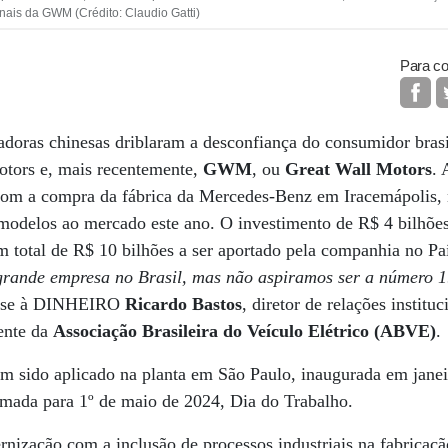
ionais da GWM (Crédito: Claudio Gatti)
Para co
adoras chinesas driblaram a desconfiança do consumidor bras
ors e, mais recentemente,
GWM
, ou
Great Wall Motors
. 
om a compra da fábrica da Mercedes-Benz em Iracemápolis, no
modelos ao mercado este ano. O investimento de R$ 4 bilhões
m total de R$ 10 bilhões a ser aportado pela companhia no Pa
rande empresa no Brasil, mas não aspiramos ser a número 1
isse à DINHEIRO
Ricardo Bastos
, diretor de relações instit
ente da
Associação Brasileira do Veículo Elétrico (ABVE)
.
em sido aplicado na planta em São Paulo, inaugurada em jane
mada para 1º de maio de 2024, Dia do Trabalho.
rnização com a inclusão de processos industriais na fabricaçã