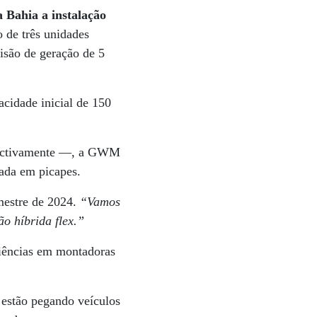
 Bahia a instalação
o de três unidades
isão de geração de 5
acidade inicial de 150
spectivamente —, a GWM
cada em picapes.
emestre de 2024.
“Vamos
o híbrida flex.”
riências em montadoras
 estão pegando veículos