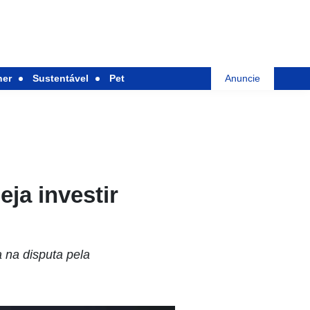
her
Sustentável
Pet
Anuncie
ja investir
 na disputa pela