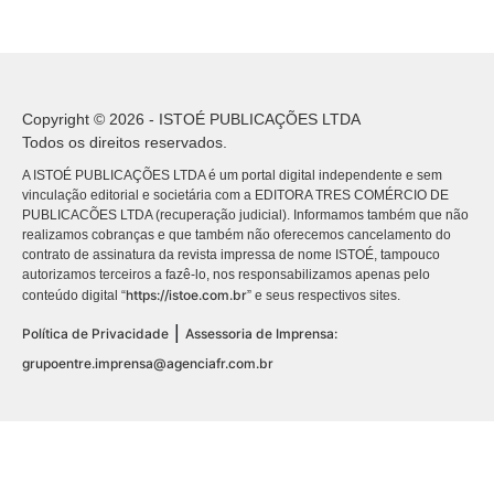
Copyright © 2026 - ISTOÉ PUBLICAÇÕES LTDA
Todos os direitos reservados.
A ISTOÉ PUBLICAÇÕES LTDA é um portal digital independente e sem
vinculação editorial e societária com a EDITORA TRES COMÉRCIO DE
PUBLICACÕES LTDA (recuperação judicial). Informamos também que não
realizamos cobranças e que também não oferecemos cancelamento do
contrato de assinatura da revista impressa de nome ISTOÉ, tampouco
autorizamos terceiros a fazê-lo, nos responsabilizamos apenas pelo
https://istoe.com.br
conteúdo digital “
” e seus respectivos sites.
|
Política de Privacidade
Assessoria de Imprensa:
grupoentre.imprensa@agenciafr.com.br