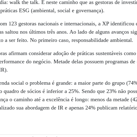
 dia: walk the talk. É neste caminho que as gestoras de invest
práticas ESG (ambiental, social e governança).
m 123 gestoras nacionais e internacionais, a XP identificou 
as saltou nos últimos três anos. Ao lado de alguns avanços sig
o a ser feito. No primeiro caso, responsabilidade ambiental.
ras afirmam considerar adoção de práticas sustentáveis como 
performance do negócio. Metade delas possuem programas de
IR).
enda social o problema é grande: a maior parte do grupo (74
no quadro de sócios é inferior a 25%. Sendo que 23% não p
ça o caminho até a excelência é longo: menos da metade (4
izado sua abordagem de IR e apenas 24% publicam relatório 