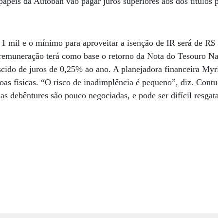
apéis da Autoban vão pagar juros superiores aos dos títulos 
1 mil e o mínimo para aproveitar a isenção de IR será de R$
emuneração terá como base o retorno da Nota do Tesouro Na
cido de juros de 0,25% ao ano. A planejadora financeira Myr
oas físicas. “O risco de inadimplência é pequeno”, diz. Contu
as debêntures são pouco negociadas, e pode ser difícil resgata