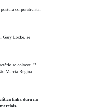
postura corporativista.
A, Gary Locke, se
retário se colocou “à
sião Marcia Regina
lítica linha dura na
omerciais.