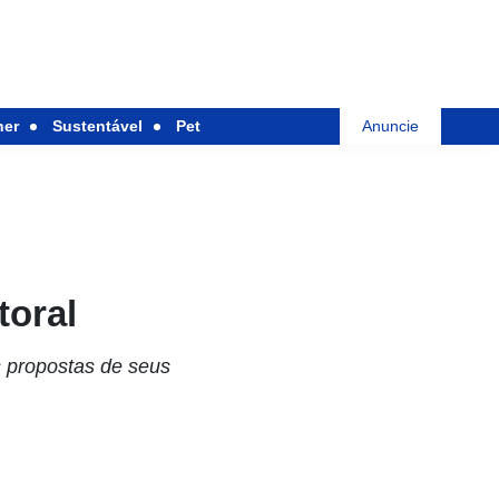
her
Sustentável
Pet
Anuncie
toral
s propostas de seus