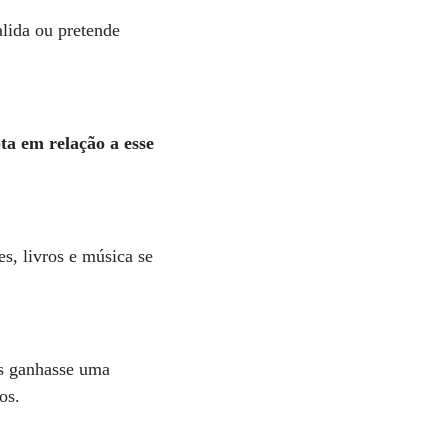
alida ou pretende
a em relação a esse
s, livros e música se
as ganhasse uma
os.