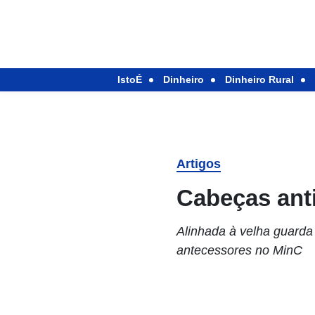
IstoÉ
Dinheiro
Dinheiro Rural
Artigos
Cabeças anti
Alinhada à velha guarda
antecessores no MinC