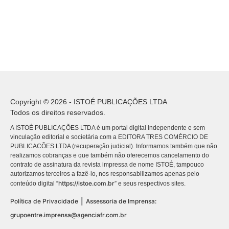
Copyright © 2026 - ISTOÉ PUBLICAÇÕES LTDA
Todos os direitos reservados.
A ISTOÉ PUBLICAÇÕES LTDA é um portal digital independente e sem
vinculação editorial e societária com a EDITORA TRES COMÉRCIO DE
PUBLICACÕES LTDA (recuperação judicial). Informamos também que não
realizamos cobranças e que também não oferecemos cancelamento do
contrato de assinatura da revista impressa de nome ISTOÉ, tampouco
autorizamos terceiros a fazê-lo, nos responsabilizamos apenas pelo
https://istoe.com.br
conteúdo digital “
” e seus respectivos sites.
|
Política de Privacidade
Assessoria de Imprensa:
grupoentre.imprensa@agenciafr.com.br