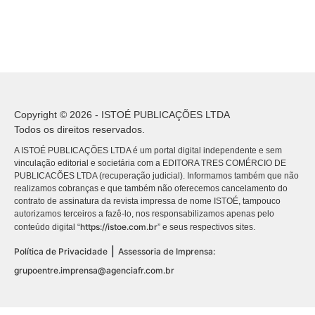
Copyright © 2026 - ISTOÉ PUBLICAÇÕES LTDA
Todos os direitos reservados.
A ISTOÉ PUBLICAÇÕES LTDA é um portal digital independente e sem
vinculação editorial e societária com a EDITORA TRES COMÉRCIO DE
PUBLICACÕES LTDA (recuperação judicial). Informamos também que não
realizamos cobranças e que também não oferecemos cancelamento do
contrato de assinatura da revista impressa de nome ISTOÉ, tampouco
autorizamos terceiros a fazê-lo, nos responsabilizamos apenas pelo
https://istoe.com.br
conteúdo digital “
” e seus respectivos sites.
|
Política de Privacidade
Assessoria de Imprensa:
grupoentre.imprensa@agenciafr.com.br