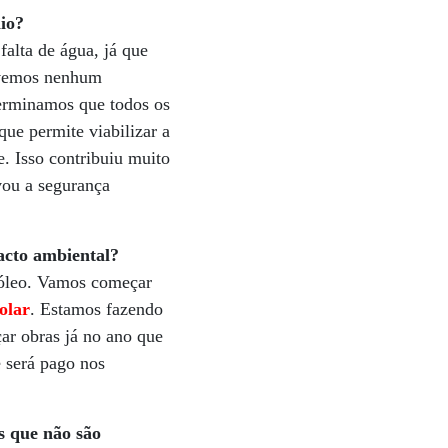
io?
alta de água, já que
tivemos nenhum
erminamos que todos os
ue permite viabilizar a
. Isso contribuiu muito
vou a segurança
pacto ambiental?
a óleo. Vamos começar
olar
. Estamos fazendo
ar obras já no ano que
e será pago nos
s que não são