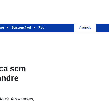
her
Sustentável
Pet
Anuncie
ica sem
andre
 de fertilizantes,