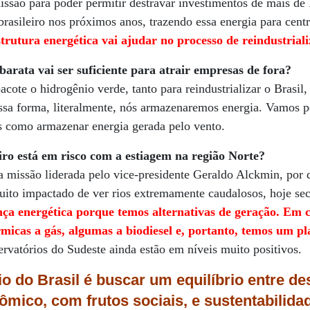
missão para poder permitir destravar investimentos de mais d
brasileiro nos próximos anos, trazendo essa energia para cent
trutura energética vai ajudar no processo de reindustriali
barata vai ser suficiente para atrair empresas de fora?
cote o hidrogênio verde, tanto para reindustrializar o Brasil,
essa forma, literalmente, nós armazenaremos energia. Vamos p
s como armazenar energia gerada pelo vento.
eiro está em risco com a estiagem na região Norte?
a missão liderada pelo vice-presidente Geraldo Alckmin, por
muito impactado de ver rios extremamente caudalosos, hoje se
nça energética porque temos alternativas de geração. Em c
érmicas a gás, algumas a biodiesel e, portanto, temos um 
rvatórios do Sudeste ainda estão em níveis muito positivos.
o do Brasil é buscar um equilíbrio entre d
ômico, com frutos sociais, e sustentabilida