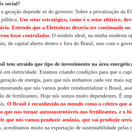
s social?
 a geração depende só do governo. Sobre a privatização da El
 pública.
Um setor estratégico, como é o setor elétrico, dev
ária. Entendo que a Eletrobras deveria ter continuado no
no fosse controlador.
O modelo ideal, na minha modesta op
ta, de capital aberto dentro e fora do Brasil, mas com o gove
il tem atraído que tipo de investimento na área energétic
só em eletricidade. Estamos criando condições para que o capit
 geração de energia, para que nós tenhamos cada vez mais su
 mostrando que nós vamos poder reindustrializar o Brasil, as
ão de fertilizantes. Hoje nós somos muito dependentes. É imp
ais.
O Brasil é reconhecido no mundo como o celeiro que a
que nos tornar autossustentáveis nos fertilizantes, e o h
le que nós vamos produzir amônia, que vai produzir ure
 acreditamos muito na exportação de sustentabilidade pelas n