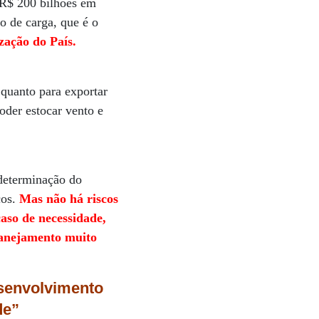
e R$ 200 bilhões em
ro de carga, que é o
zação do País.
 quanto para exportar
oder estocar vento e
 determinação do
cos.
Mas não há riscos
aso de necessidade,
planejamento muito
esenvolvimento
de”