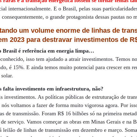
as raras e a transição energética fossem se tornar temas tã
al internacionalmente. E o Brasil, pelas suas particularidade
, consequentemente, o grande protagonista dessas pautas no 
tando um volume enorme de linhas de tran
em 2023 para destravar investimentos de R$
 Brasil é referência em energia limpa…
econhecido, isso tem ajudado a atrair investimentos. Temos no
do, é 15%. E ainda temos muito potencial para crescer em re
solar.
 falta investimento em infraestrutura, não?
 investimentos. As políticas públicas de estruturação de tra
 e nós voltamos a fazer de forma muito vigorosa agora. Por is
s de transmissão. Foram R$ 16 bilhões só na primeira metad
 de serviço. Vamos começar as obras em Minas Gerais e na B
á leilão de linhas de transmissão em dezembro e março. Som