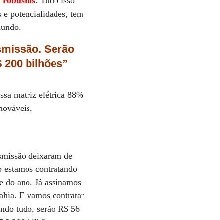
o robustos
. Tudo isso
s e potencialidades, tem
mundo.
smissão. Serão
 200 bilhões”
ssa matriz elétrica 88%
nováveis,
nsmissão deixaram de
so estamos contratando
e do ano. Já assinamos
ahia. E vamos contratar
ando tudo, serão R$ 56