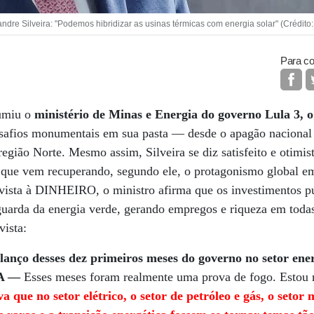
ndre Silveira: "Podemos hibridizar as usinas térmicas com energia solar" (Crédito:
Para co
sumiu o
ministério de Minas e Energia do governo Lula 3, 
safios monumentais em sua pasta — desde o apagão nacional 
egião Norte. Mesmo assim, Silveira se diz satisfeito e otimi
o, que vem recuperando, segundo ele, o protagonismo global em
vista à DINHEIRO, o ministro afirma que os investimentos pú
guarda da energia verde, gerando empregos e riqueza em todas
vista:
ço desses dez primeiros meses do governo no setor ener
A —
Esses meses foram realmente uma prova de fogo. Estou m
a que no setor elétrico, o setor de petróleo e gás, o setor