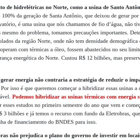
 de hidrelétricas no Norte, como a usina de Santo Antôn
100% da geração de Santa Antônio, que deixou de gerar por f
vatório, é uma usina que nós chamamos de fio d’água, não 
es mesmo do problema, tomamos precauções importantes. Det
olados da região Norte, onde não tem densidade demográfica q
 operam com térmicas a óleo, fossem abastecidos no seu limite
rança energética do Norte. Custou R$ 12 bilhões, mas preser
 gerar energia não contraria a estratégia de reduzir o im
 Por isso é que queremos começar a hibridizar essas usinas 
iável.
Podemos hibridizar as usinas térmicas com energia s
r esses estudos no primeiro semestre do ano que vem e começ
$ 3 bilhões e já temos o recurso com fundo da Eletrobras, qu
nha de financiamento do BNDES para isso.
ras não prejudica o plano do governo de investir em locai