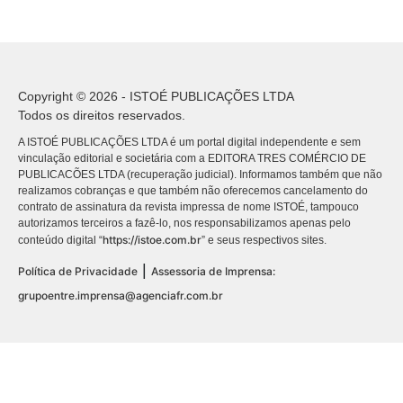
Copyright © 2026 - ISTOÉ PUBLICAÇÕES LTDA
Todos os direitos reservados.
A ISTOÉ PUBLICAÇÕES LTDA é um portal digital independente e sem
vinculação editorial e societária com a EDITORA TRES COMÉRCIO DE
PUBLICACÕES LTDA (recuperação judicial). Informamos também que não
realizamos cobranças e que também não oferecemos cancelamento do
contrato de assinatura da revista impressa de nome ISTOÉ, tampouco
autorizamos terceiros a fazê-lo, nos responsabilizamos apenas pelo
https://istoe.com.br
conteúdo digital “
” e seus respectivos sites.
|
Política de Privacidade
Assessoria de Imprensa:
grupoentre.imprensa@agenciafr.com.br