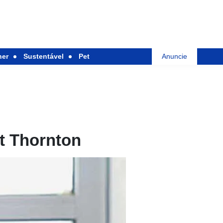
her
Sustentável
Pet
Anuncie
nt Thornton