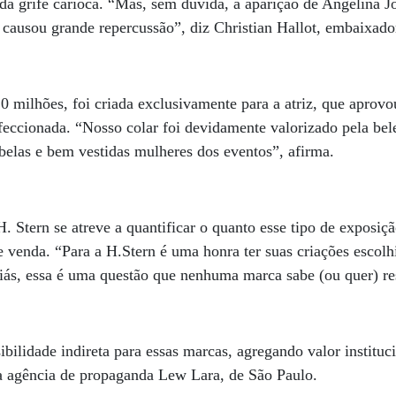
 da grife carioca. “Mas, sem dúvida, a aparição de Angelina J
 causou grande repercussão”, diz Christian Hallot, embaixad
 milhões, foi criada exclusivamente para a atriz, que aprov
nfeccionada. “Nosso colar foi devidamente valorizado pela bel
belas e bem vestidas mulheres dos eventos”, afirma.
Stern se atreve a quantificar o quanto esse tipo de exposiçã
 venda. “Para a H.Stern é uma honra ter suas criações escolh
Aliás, essa é uma questão que nenhuma marca sabe (ou quer) r
ilidade indireta para essas marcas, agregando valor instituci
da agência de propaganda Lew Lara, de São Paulo.