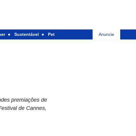
her
Sustentável
Pet
Anuncie
andes premiações de
Festival de Cannes,