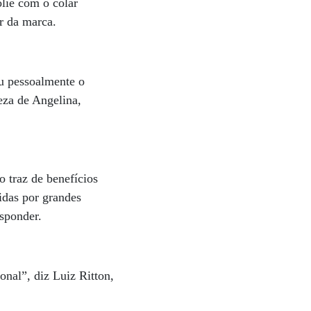
olie com o colar
or da marca.
ou pessoalmente o
eza de Angelina,
o traz de benefícios
idas por grandes
esponder.
onal”, diz Luiz Ritton,