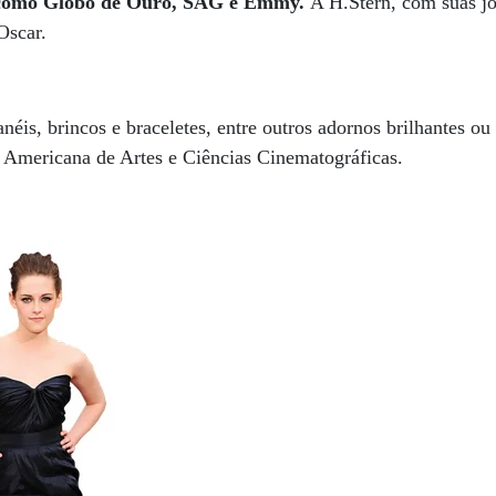
 como Globo de Ouro, SAG e Emmy.
A H.Stern, com suas jói
 Oscar.
néis, brincos e braceletes, entre outros adornos brilhantes ou
Americana de Artes e Ciências Cinematográficas.