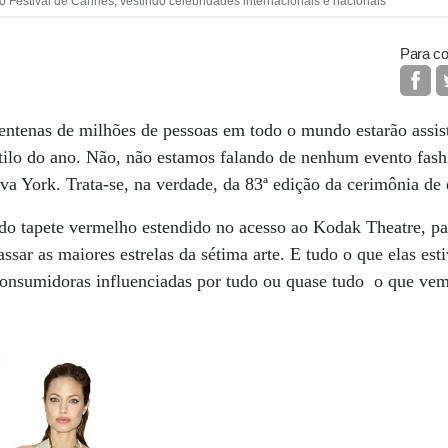
o Festival de Cannes, vestindo celebridades internacionais e nacionais
Para co
ntenas de milhões de pessoas em todo o mundo estarão assist
stilo do ano. Não, não estamos falando de nenhum evento fas
a York. Trata-se, na verdade, da 83ª edição da cerimônia de
do tapete vermelho estendido no acesso ao Kodak Theatre, pa
sar as maiores estrelas da sétima arte. E tudo o que elas est
consumidoras influenciadas por tudo ou quase tudo o que v