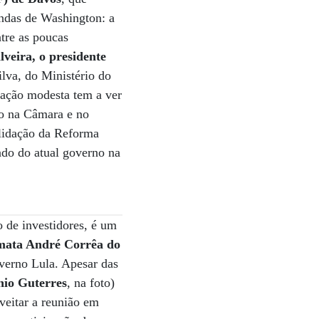
indas de Washington: a
tre as poucas
lveira, o presidente
ilva, do Ministério do
ação modesta tem a ver
ão na Câmara e no
olidação da Reforma
ado do atual governo na
 de investidores, é um
mata André Corrêa do
overno Lula. Apesar das
nio Guterres
, na foto)
veitar a reunião em