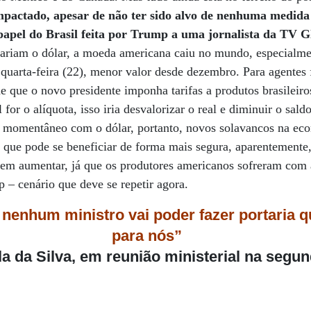
mpactado, apesar de não ter sido alvo de nenhuma medida i
 papel do Brasil feita por Trump a uma jornalista da TV G
variam o dólar, a moeda americana caiu no mundo, especialme
quarta-feira (22), menor valor desde dezembro. Para agentes 
 de que o novo presidente imponha tarifas a produtos brasileir
for o alíquota, isso iria desvalorizar o real e diminuir o sal
vio momentâneo com o dólar, portanto, novos solavancos na e
l que pode se beneficiar de forma mais segura, aparentemente
dem aumentar, já que os produtores americanos sofreram com 
– cenário que deve se repetir agora.
 nenhum ministro vai poder fazer portaria q
para nós”
la da Silva, em reunião ministerial na segund