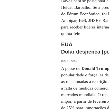
Davos para se posicionar e
Helder Barbalho. Se a pres
do Fórum Econômico, foi l
Ambipar, Be8, JHSF e Rand
para receber líderes intern
quinta-feira.
EUA
Dólar despenca (p
(Saul Loeb)
A posse de
Donald Trum
popularidade e força, as d
as relacionadas à restriçã
a falta de medidas comerc
mercados mundiais. O repu
impor, a partir de feverei
de 25% para importações d