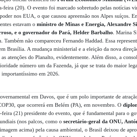
feira (20). O evento foi marcado sobretudo pelas notícias v
poder nos EUA, o que causou apreensão nos Alpes suíços. En
esentes estavam o
ministro de Minas e Energia, Alexandre Si
rroso, e o governador do Pará, Helder Barbalho
. Marina S
. Também não compareceu Fernando Haddad. Essa represent
m Brasília. A mudança ministerial e a eleição da nova direç
 as atenções do Planalto, evidentemente. Além disso, a cons
rioridade número um da Fazenda, já que se trata do maior leg
á importantíssimo em 2026.
vernamental em Davos, que é um polo importante de atração
 COP30, que ocorrerá em Belém (PA), em novembro. O
diplo
feira (21) presidente do evento, que é fundamental para o g
undiais (nos palcos, como o
secretário-geral da ONU, Antó
na imagem acima) pela causa ambiental, o Brasil deixou de apro