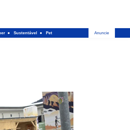
her
Sustentável
Pet
Anuncie