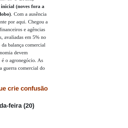
nicial (noves fora a
lobo)
. Com a ausência
nte por aqui. Chegou a
financeiros e agências
os, avaliadas em 5% no
do da balança comercial
conomia devem
, é o agronegócio. As
a guerra comercial do
ue crie confusão
a-feira (20)