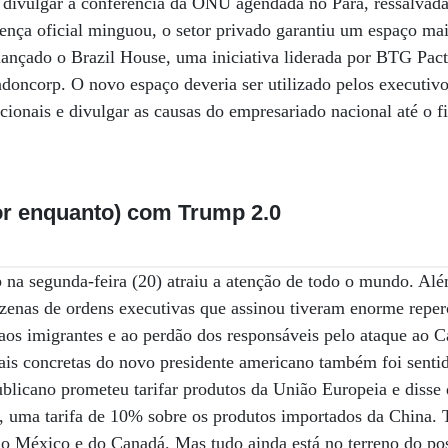
 divulgar a conferência da ONU agendada no Pará, ressalvada
ença oficial minguou, o setor privado garantiu um espaço mai
ançado o Brazil House, uma iniciativa liderada por BTG Pact
oncorp. O novo espaço deveria ser utilizado pelos executivo
acionais e divulgar as causas do empresariado nacional até o f
or enquanto) com Trump 2.0
p
na segunda-feira (20) atraiu a atenção de todo o mundo. Al
ezenas de ordens executivas que assinou tiveram enorme repe
o aos imigrantes e ao perdão dos responsáveis pelo ataque ao 
iais concretas do novo presidente americano também foi sent
blicano prometeu tarifar produtos da União Europeia e disse
ro, uma tarifa de 10% sobre os produtos importados da China
o México e do Canadá. Mas tudo ainda está no terreno do po