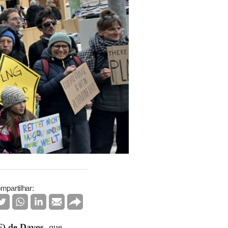
mpartilhar:
) de Davos
, que