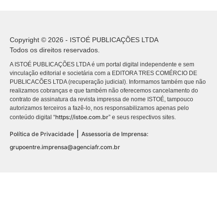
Copyright © 2026 - ISTOÉ PUBLICAÇÕES LTDA
Todos os direitos reservados.
A ISTOÉ PUBLICAÇÕES LTDA é um portal digital independente e sem
vinculação editorial e societária com a EDITORA TRES COMÉRCIO DE
PUBLICACÕES LTDA (recuperação judicial). Informamos também que não
realizamos cobranças e que também não oferecemos cancelamento do
contrato de assinatura da revista impressa de nome ISTOÉ, tampouco
autorizamos terceiros a fazê-lo, nos responsabilizamos apenas pelo
https://istoe.com.br
conteúdo digital “
” e seus respectivos sites.
|
Política de Privacidade
Assessoria de Imprensa:
grupoentre.imprensa@agenciafr.com.br