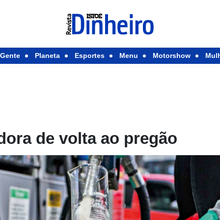
Gente
Planeta
Esportes
Menu
Motorshow
Mul
dora de volta ao pregão