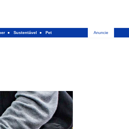
her
Sustentável
Pet
Anuncie