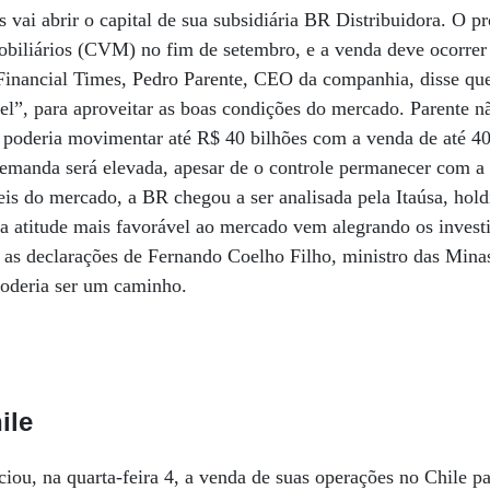
s vai abrir o capital de sua subsidiária BR Distribuidora. O pr
biliários (CVM) no fim de setembro, e a venda deve ocorre
s Financial Times, Pedro Parente, CEO da companhia, disse que 
el”, para aproveitar as boas condições do mercado. Parente n
 poderia movimentar até R$ 40 bilhões com a venda de até 4
demanda será elevada, apesar de o controle permanecer com a
eis do mercado, a BR chegou a ser analisada pela Itaúsa, hold
 atitude mais favorável ao mercado vem alegrando os invest
as declarações de Fernando Coelho Filho, ministro das Minas
poderia ser um caminho.
ile
iou, na quarta-feira 4, a venda de suas operações no Chile pa