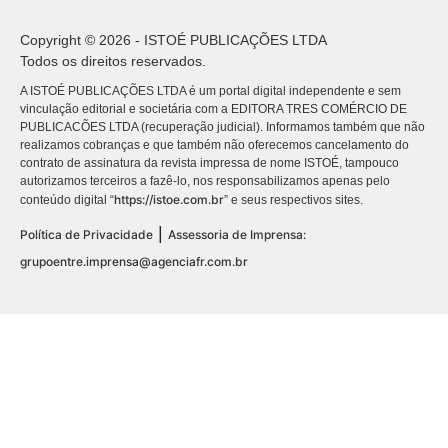
Copyright © 2026 - ISTOÉ PUBLICAÇÕES LTDA
Todos os direitos reservados.
A ISTOÉ PUBLICAÇÕES LTDA é um portal digital independente e sem
vinculação editorial e societária com a EDITORA TRES COMÉRCIO DE
PUBLICACÕES LTDA (recuperação judicial). Informamos também que não
realizamos cobranças e que também não oferecemos cancelamento do
contrato de assinatura da revista impressa de nome ISTOÉ, tampouco
autorizamos terceiros a fazê-lo, nos responsabilizamos apenas pelo
https://istoe.com.br
conteúdo digital “
” e seus respectivos sites.
|
Política de Privacidade
Assessoria de Imprensa:
grupoentre.imprensa@agenciafr.com.br