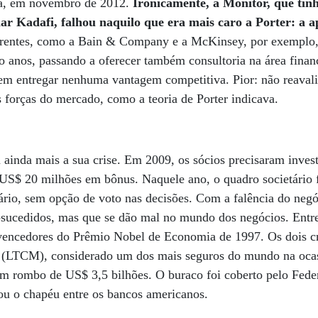
cia, em novembro de 2012.
Ironicamente, a Monitor, que tinh
 Kadafi, falhou naquilo que era mais caro a Porter: a apl
rentes, como a Bain & Company e a McKinsey, por exemplo, 
ro anos, passando a oferecer também consultoria na área finan
em entregar nenhuma vantagem competitiva. Pior: não reavali
forças do mercado, como a teoria de Porter indicava.
 ainda mais a sua crise. Em 2009, os sócios precisaram inves
 US$ 20 milhões em bônus. Naquele ano, o quadro societário 
rio, sem opção de voto nas decisões. Com a falência do negóc
-sucedidos, mas que se dão mal no mundo dos negócios. Entr
vencedores do Prêmio Nobel de Economia de 1997. Os dois c
(LTCM), considerado um dos mais seguros do mundo na ocas
m rombo de US$ 3,5 bilhões. O buraco foi coberto pelo Fede
ou o chapéu entre os bancos americanos.