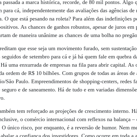
 passada a marca histórica, recorde, de 80 mil pontos. Algo
m para cá, independentemente das avaliações das agências de 
a. O que está pesando na roleta? Para além das indefinições po
ositivos. As chances de ganhos robustos, apesar de juros em
cartam de maneira unânime as chances de uma bolha no pregão
reditam que esse seja um movimento furado, sem sustentação,
 seguidos de setembro para cá e já há quem fale em quebra da
Há uma enxurrada de empresas na fila para abrir capital. As 
a ordem de R$ 10 bilhões. Com grupos de todas as áreas de a
Rio/São Paulo. Empreendimentos de shopping-centers, redes fa
 seguro e de saneamento. Há de tudo e em variadas dimensões
ro.
também tem reforçado as projeções de crescimento interno. H
nclusive, o comércio internacional com reflexos na balança – 
. O único risco, por enquanto, é a reversão de humor. Nem m
e abalar a confiança dos investidores. Como ocorre em toda a a