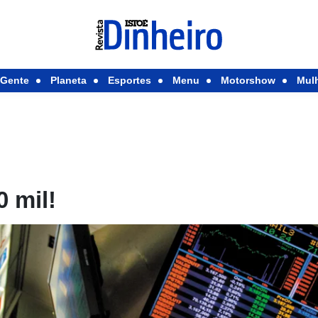
Gente
Planeta
Esportes
Menu
Motorshow
Mul
0 mil!