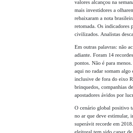
valores alcançou na semana
mais investidores a olhare
rebaixaram a nota brasileir
retomada. Os indicadores p
civilizados. Analistas des
Em outras palavras: não ac
adiante. Foram 14 recordes
pontos. Não é para menos. 
aqui no radar somam algo d
inclusive de fora do eixo 
brinquedos, companhias de
apostadores ávidos por luc
O cenário global positivo 
no ar que deve estimular, i
superávit recorde em 2018
eleitoral tem sido capaz d