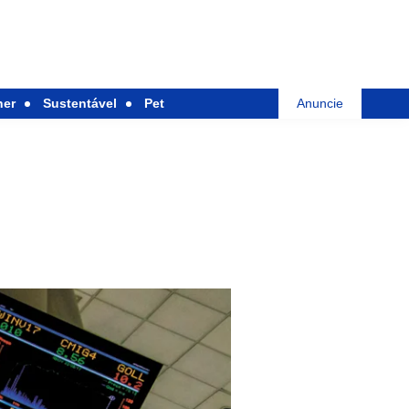
her
Sustentável
Pet
Anuncie