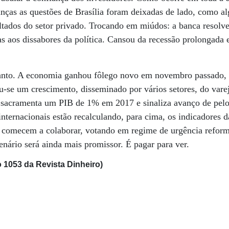
ças as questões de Brasília foram deixadas de lado, como al
ultados do setor privado. Trocando em miúdos: a banca resolve
s aos dissabores da política. Cansou da recessão prolongada e
tanto. A economia ganhou fôlego novo em novembro passado,
u-se um crescimento, disseminado por vários setores, do varej
e sacramenta um PIB de 1% em 2017 e sinaliza avanço de pel
ternacionais estão recalculando, para cima, os indicadores d
s comecem a colaborar, votando em regime de urgência reform
enário será ainda mais promissor. É pagar para ver.
 1053 da Revista Dinheiro)