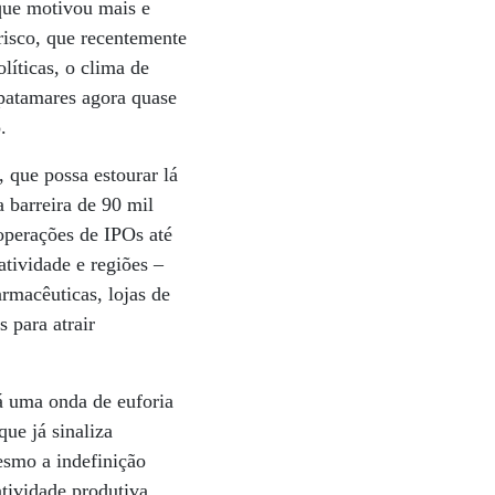
 que motivou mais e
risco, que recentemente
líticas, o clima de
 patamares agora quase
.
 que possa estourar lá
 barreira de 90 mil
operações de IPOs até
tividade e regiões –
rmacêuticas, lojas de
 para atrair
á uma onda de euforia
que já sinaliza
esmo a indefinição
tividade produtiva,