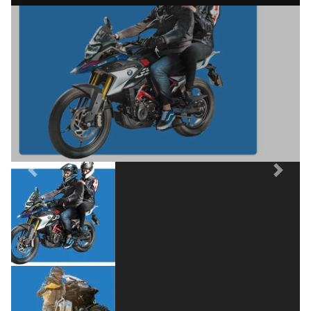
(esportiva), R 1250 GS Adventure (maxtrail) e
G 310 (de entrada) são destaques de vendas
no Brasil.
Previous
Next