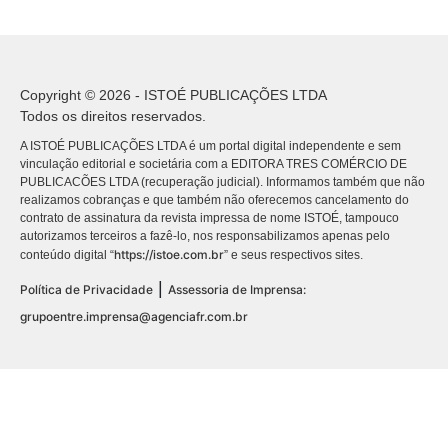
Copyright © 2026 - ISTOÉ PUBLICAÇÕES LTDA
Todos os direitos reservados.
A ISTOÉ PUBLICAÇÕES LTDA é um portal digital independente e sem
vinculação editorial e societária com a EDITORA TRES COMÉRCIO DE
PUBLICACÕES LTDA (recuperação judicial). Informamos também que não
realizamos cobranças e que também não oferecemos cancelamento do
contrato de assinatura da revista impressa de nome ISTOÉ, tampouco
autorizamos terceiros a fazê-lo, nos responsabilizamos apenas pelo
https://istoe.com.br
conteúdo digital “
” e seus respectivos sites.
|
Política de Privacidade
Assessoria de Imprensa:
grupoentre.imprensa@agenciafr.com.br