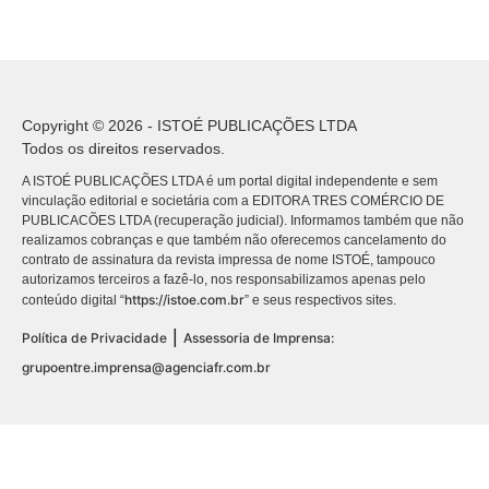
Copyright © 2026 - ISTOÉ PUBLICAÇÕES LTDA
Todos os direitos reservados.
A ISTOÉ PUBLICAÇÕES LTDA é um portal digital independente e sem
vinculação editorial e societária com a EDITORA TRES COMÉRCIO DE
PUBLICACÕES LTDA (recuperação judicial). Informamos também que não
realizamos cobranças e que também não oferecemos cancelamento do
contrato de assinatura da revista impressa de nome ISTOÉ, tampouco
autorizamos terceiros a fazê-lo, nos responsabilizamos apenas pelo
https://istoe.com.br
conteúdo digital “
” e seus respectivos sites.
|
Política de Privacidade
Assessoria de Imprensa:
grupoentre.imprensa@agenciafr.com.br